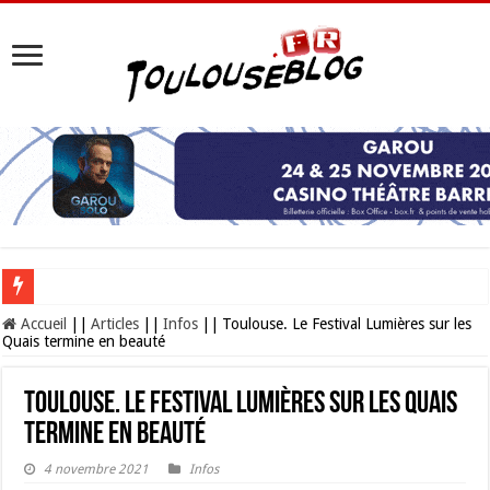
Les Nocturnes de la Cité de l’espace 2026 : l’événement incontournable de l’é
Accueil
||
Articles
||
Infos
||
Toulouse. Le Festival Lumières sur les
Quais termine en beauté
Toulouse. Le Festival Lumières sur les Quais
termine en beauté
4 novembre 2021
Infos