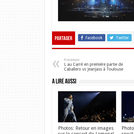
Facebook
Twitter
Partager
Précédent
L au Carré en première partie de
Caballero vs JeanJass à Toulouse
A lire aussi
Photos: Retour en images
Photo
sur le concert de Lomepal
spect