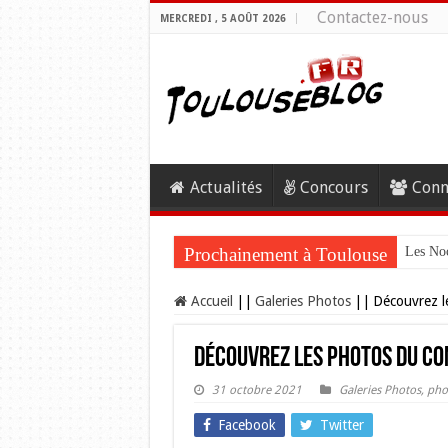
Contactez-nous
MERCREDI , 5 AOÛT 2026
Actualités
Concours
Conn
Prochainement à Toulouse
Les Noc
Accueil
||
Galeries Photos
||
Découvrez l
Découvrez les photos du co
31 octobre 2021
Galeries Photos
,
pho
Facebook
Twitter