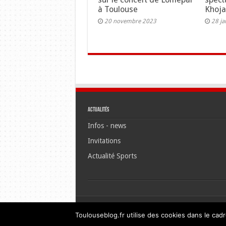
à Toulouse
Khoja
20 novembre 2023
28 ja
Actualités
Infos - news
Invitations
Actualité Sports
Toulouseblog.fr utilise des cookies dans le cadr