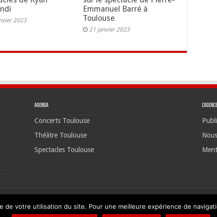
ndi
Emmanuel Barré à
Toulouse
nvier 2023
21 janvier 2023
Agenda
L’agenc
Concerts Toulouse
Publi
Théâtre Toulouse
Nous
Spectacles Toulouse
Ment
©20
e de votre utilisation du site. Pour une meilleure expérience de navigatio