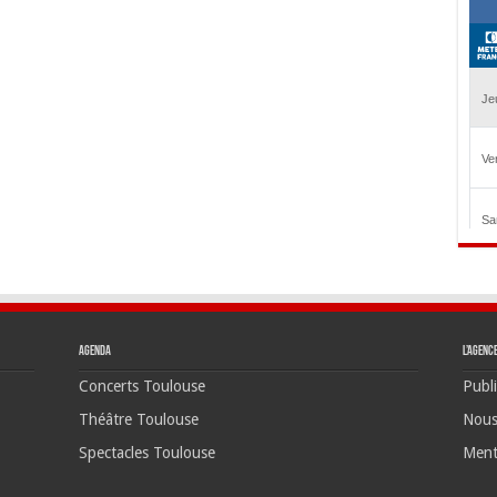
Agenda
L’agenc
Concerts Toulouse
Publi
Théâtre Toulouse
Nous
Spectacles Toulouse
Ment