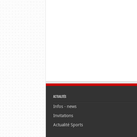
Actualités
Infos - news
Invitations
Actualité Sports