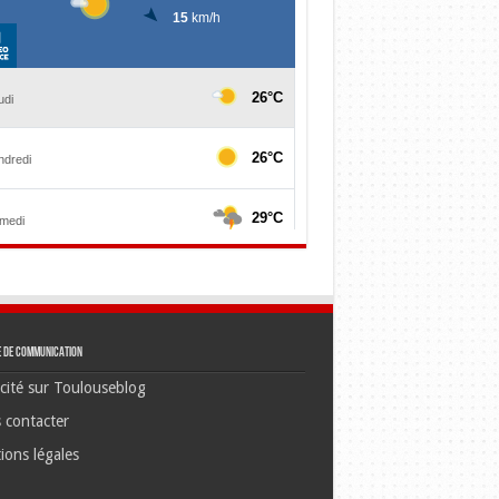
e de communication
cité sur Toulouseblog
 contacter
ions légales