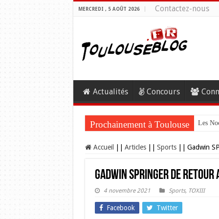
Contactez-nous
MERCREDI , 5 AOÛT 2026
Actualités
Concours
Conn
Prochainement à Toulouse
Les Noc
Accueil
||
Articles
||
Sports
||
Gadwin SP
Gadwin SPRINGER de retour 
4 novembre 2021
Sports
,
TOXIII
Facebook
Twitter