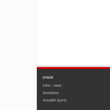
Actualités
Infos - news
Invitations
Actualité Sports