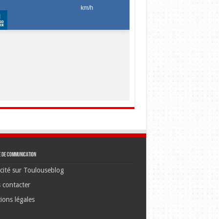
e de communication
cité sur Toulouseblog
 contacter
ions légales