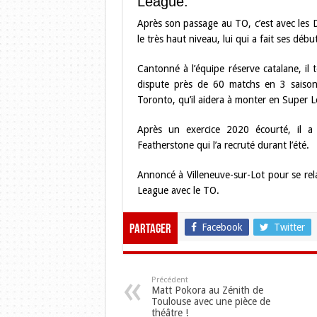
League.
Après son passage au TO, c’est avec les D
le très haut niveau, lui qui a fait ses dé
Cantonné à l’équipe réserve catalane, il te
dispute près de 60 matchs en 3 saisons
Toronto, qu’il aidera à monter en Super 
Après un exercice 2020 écourté, il a 
Featherstone qui l’a recruté durant l’été.
Annoncé à Villeneuve-sur-Lot pour se rela
League avec le TO.
Facebook
Twitter
Partager
Précédent
Matt Pokora au Zénith de
Toulouse avec une pièce de
théâtre !