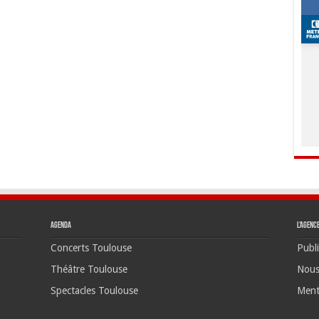
Agenda
L’agenc
Concerts Toulouse
Publi
Théâtre Toulouse
Nous
Spectacles Toulouse
Ment