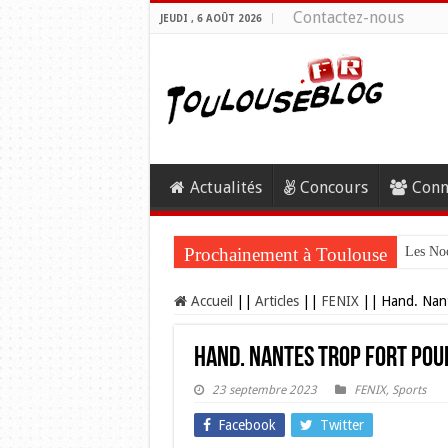
Contactez-nous
JEUDI , 6 AOÛT 2026
Actualités
Concours
Conn
Prochainement à Toulouse
Les Noc
Accueil
||
Articles
||
FENIX
||
Hand. Nant
Hand. Nantes trop fort pour
23 septembre 2023
FENIX
,
Sports
Facebook
Twitter