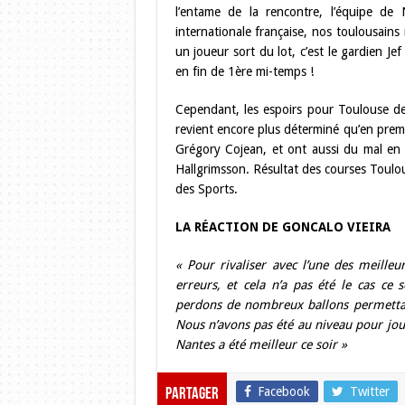
l’entame de la rencontre, l’équipe d
internationale française, nos toulousains 
un joueur sort du lot, c’est le gardien J
en fin de 1ère mi-temps !
Cependant, les espoirs pour Toulouse de
revient encore plus déterminé qu’en premi
Grégory Cojean, et ont aussi du mal en
Hallgrimsson. Résultat des courses Toulou
des Sports.
LA RÉACTION DE GONCALO VIEIRA
« Pour rivaliser avec l’une des meille
erreurs, et cela n’a pas été le cas c
perdons de nombreux ballons permettant
Nous n’avons pas été au niveau pour joue
Nantes a été meilleur ce soir »
Facebook
Twitter
Partager