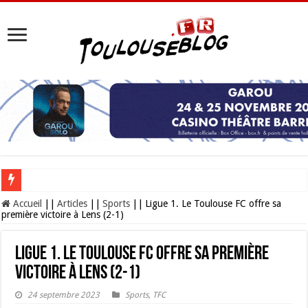
Les Nocturnes de la Cité de l’espace 2026 : l’événement incontournable de l’é
Accueil
||
Articles
||
Sports
||
Ligue 1. Le Toulouse FC offre sa
première victoire à Lens (2-1)
Ligue 1. Le Toulouse FC offre sa première
victoire à Lens (2-1)
24 septembre 2023
Sports
,
TFC