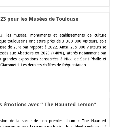
023 pour les Musées de Toulouse
ord
3, les musées, monuments et établissements de culture
quentation
fique toulousains ont attiré près de 3 300 000 visiteurs, soit
sse de 23% par rapport à 2022. Ainsi, 235 000 visiteurs se
3
r
essés aux Abattoirs en 2023 (+48%), attirés notamment par
x grandes expositions consacrées à Nikki de Saint-Phalle et
ées
 Giacometti. Les derniers chiffres de fréquentation …
louse
es émotions avec “ The Haunted Lemon”
rview.
casion de la sortie de son premier album « The Haunted
ka,
obate
, rencontre avec la chanteuse Heeka. Hier, Heeka voltigeait à