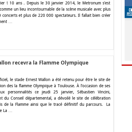
rier ! 10 ans . Depuis le 30 janvier 2014, le Metronum s’est
comme un lieu incontournable de la scène musicale avec plus
concerts et plus de 220 000 spectateurs. Il fallait bien créer
ment …
Wallon recevra la Flamme Olympique
ficiel, le stade Ernest Wallon a été retenu pour être le site de
louse,
tion des la flamme Olympique à Toulouse. À l’occasion de ses
de
x personnalités ce jeudi 25 janvier, Sébastien Vincini,
est
lon
nt du Conseil départemental, a dévoilé le site de célébration
evra
is de la Flamme ainsi que le tracé définitif du parcours. La
mme
de La …
mpique