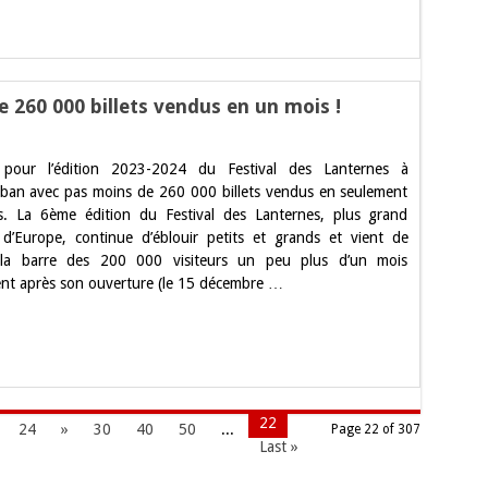
e 260 000 billets vendus en un mois !
ival
 pour l’édition 2023-2024 du Festival des Lanternes à
ternes
an avec pas moins de 260 000 billets vendus en seulement
. La 6ème édition du Festival des Lanternes, plus grand
s
l d’Europe, continue d’éblouir petits et grands et vient de
 la barre des 200 000 visiteurs un peu plus d’un mois
ets
nt après son ouverture (le 15 décembre …
dus
s
22
24
»
30
40
50
...
Page 22 of 307
Last »