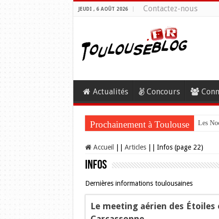
Contactez-nous
JEUDI , 6 AOÛT 2026
Actualités
Concours
Conn
Prochainement à Toulouse
Les Noc
Accueil
||
Articles
||
Infos (page 22)
Infos
Dernières informations toulousaines
Le meeting aérien des Étoiles 
Carcassonne