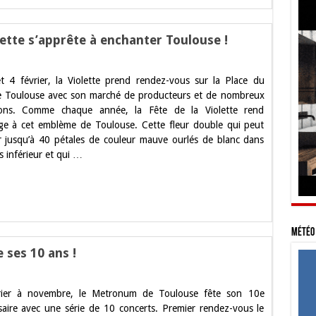
lette s’apprête à enchanter Toulouse !
t 4 février, la Violette prend rendez-vous sur la Place du
-
e Toulouse avec son marché de producteurs et de nombreux
ions. Comme chaque année, la Fête de la Violette rend
 à cet emblème de Toulouse. Cette fleur double qui peut
 jusqu’à 40 pétales de couleur mauve ourlés de blanc dans
tte
rête
rs inférieur et qui …
anter
use
Météo 
ses 10 ans !
rier à novembre, le Metronum de Toulouse fête son 10e
onum
saire avec une série de 10 concerts. Premier rendez-vous le
use