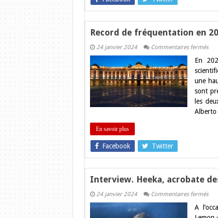
Record de fréquentation en 2
sur
24 janvier 2024
Commentaires fermés
Rec
En 202
de
fré
scienti
en
une hau
202
pou
sont pr
les
les deu
Mus
de
Alberto
Tou
En savoir plus
Facebook
Twitter
Interview. Heeka, acrobate d
sur
24 janvier 2024
Commentaires fermés
Inte
A l’oc
Hee
acr
Lemon »