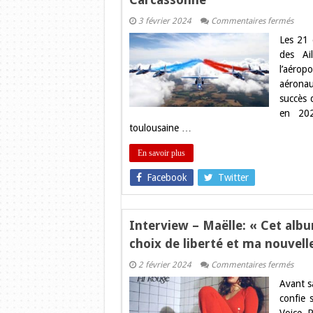
sur
3 février 2024
Commentaires fermés
Le
Les 21 
meet
aérie
des Ail
des
l’aérop
Étoile
et
aéronau
des
succès 
Ailes
quitt
en 202
Toulo
toulousaine …
pour
Carc
En savoir plus
Facebook
Twitter
Interview – Maëlle: « Cet al
choix de liberté et ma nouvell
sur
2 février 2024
Commentaires fermés
Inter
Avant s
–
Maëll
confie 
« Cet