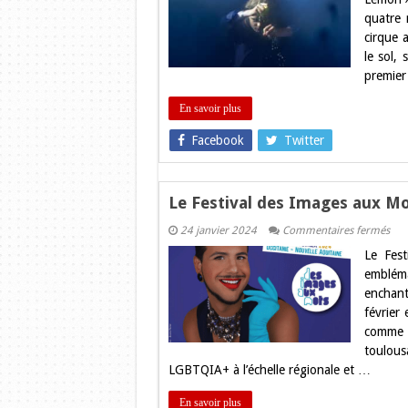
des
quatre 
émo
ave
cirque 
“ Th
le sol,
Hau
Le
premier
En savoir plus
Facebook
Twitter
Le Festival des Images aux Mo
sur
24 janvier 2024
Commentaires fermés
Le
Le Fes
Fest
des
emblém
Ima
enchante
aux
Mot
février
202
comme 
:
Cin
toulous
et
LGBTQIA+ à l’échelle régionale et …
Dive
à
Tou
En savoir plus