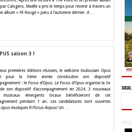
Rencontre. Après une victoire à The Voice et un premier album
m
sente
par Calogero, Maëlle a pris le temps pour revenir à travers un
e album « Fil Rouge » paru à l’automne dernier. A …
ipation,
é
lle
»
PUS saison 3 !
datez
eux premières éditions réussies, le webzine toulousain Opus
se pour la 3ème année consécutive son dispositif
s
pagnement : le Focus d’Opus. Le Focus d’Opus organise la 3e
US
n
Social
 de son dispositif d’accompagnement en 2024. 3 nouveaux
s musicaux émergents locaux bénéficieront de cet
agnement pendant 1 an. Les candidatures sont ouvertes
www.opus-musiques.fr/focus-dopus/ Un …