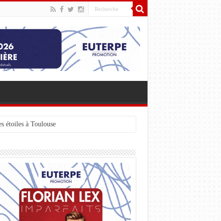
s étoiles à Toulouse