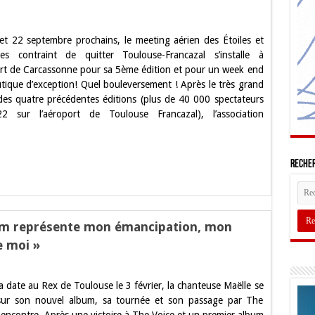
et 22 septembre prochains, le meeting aérien des Étoiles et
ing
n
es contraint de quitter Toulouse-Francazal s’installe à
ort de Carcassonne pour sa 5ème édition et pour un week end
s
tique d’exception! Quel bouleversement ! Après le très grand
des quatre précédentes éditions (plus de 40 000 spectateurs
e
2 sur l’aéroport de Toulouse Francazal), l’association
use
assonne
Recher
bum représente mon émancipation, mon
e moi »
view
a date au Rex de Toulouse le 3 février, la chanteuse Maëlle se
e:
sur son nouvel album, sa tournée et son passage par The