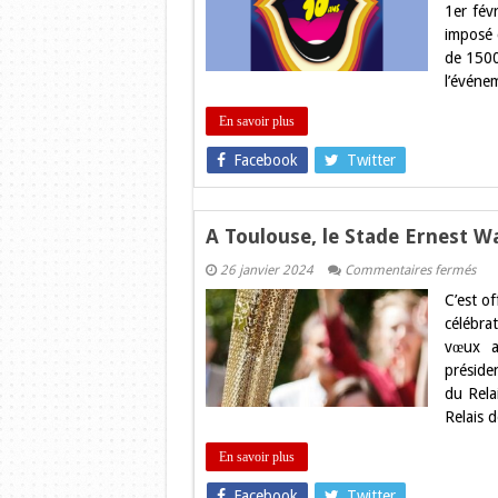
1er fév
fête
ses
imposé 
10
de 1500 
ans
!
l’événe
En savoir plus
Facebook
Twitter
A Toulouse, le Stade Ernest 
sur
26 janvier 2024
Commentaires fermés
A
C’est of
Tou
le
célébra
Sta
vœux au
Ern
Wal
préside
rec
du Rela
la
Fla
Relais 
Oly
En savoir plus
Facebook
Twitter