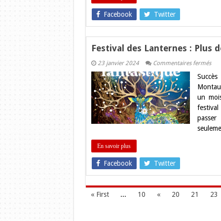
Facebook
Twitter
Festival des Lanternes : Plus d
sur
23 janvier 2024
Commentaires fermés
Fest
Succès
des
Lan
Montaub
:
un mois
Plu
de
festiva
260
passer
000
bill
seuleme
ven
en
un
En savoir plus
moi
!
Facebook
Twitter
« First
...
10
«
20
21
23