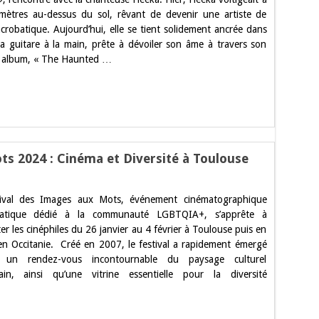
mètres au-dessus du sol, rêvant de devenir une artiste de
tions
c
acrobatique. Aujourd’hui, elle se tient solidement ancrée dans
e
 sa guitare à la main, prête à dévoiler son âme à travers son
nted
mon”
 album, « The Haunted …
ts 2024 : Cinéma et Diversité à Toulouse
tival des Images aux Mots, événement cinématographique
ival
atique dédié à la communauté LGBTQIA+, s’apprête à
ges
r les cinéphiles du 26 janvier au 4 février à Toulouse puis en
s
 en Occitanie. Créé en 2007, le festival a rapidement émergé
4
un rendez-vous incontournable du paysage culturel
éma
ain, ainsi qu’une vitrine essentielle pour la diversité
rsité
louse