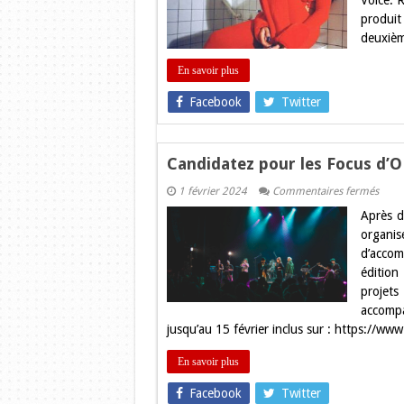
Voice. 
albu
repré
produit 
mon
deuxièm
émanc
mon
choix
En savoir plus
de
libert
Facebook
Twitter
et
ma
nouve
moi 
Candidatez pour les Focus d’O
sur
1 février 2024
Commentaires fermés
Candi
Après d
pour
les
organi
Focu
d’accom
d’OP
saiso
édition
3
projet
!
accomp
jusqu’au 15 février inclus sur : https://
En savoir plus
Facebook
Twitter