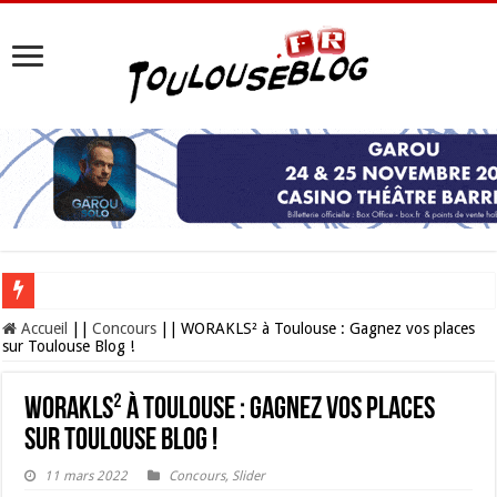
Les Nocturnes de la Cité de l’espace 2026 : l’événement incontournable de l’é
Accueil
||
Concours
||
WORAKLS² à Toulouse : Gagnez vos places
sur Toulouse Blog !
WORAKLS² à Toulouse : Gagnez vos places
sur Toulouse Blog !
11 mars 2022
Concours
,
Slider