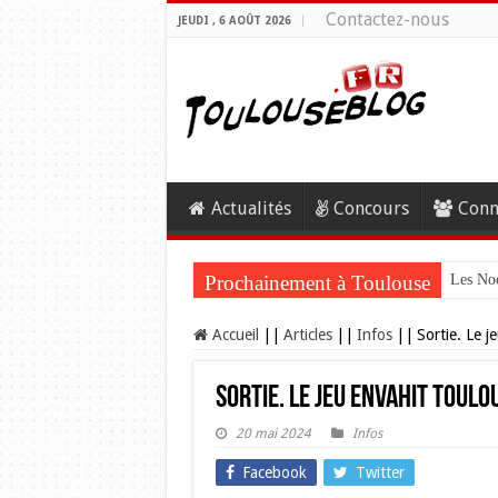
Contactez-nous
JEUDI , 6 AOÛT 2026
Actualités
Concours
Conn
Prochainement à Toulouse
Les Noc
Accueil
||
Articles
||
Infos
||
Sortie. Le j
Sortie. Le jeu envahit Toulo
20 mai 2024
Infos
Facebook
Twitter