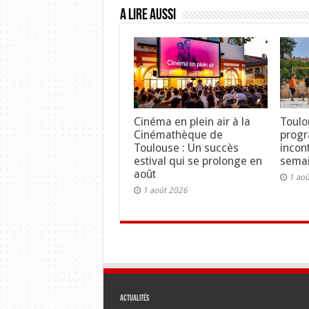
A lire aussi
Cinéma en plein air à la
Toulo
Cinémathèque de
prog
Toulouse : Un succès
incon
estival qui se prolonge en
semai
août
1 ao
1 août 2026
Actualités