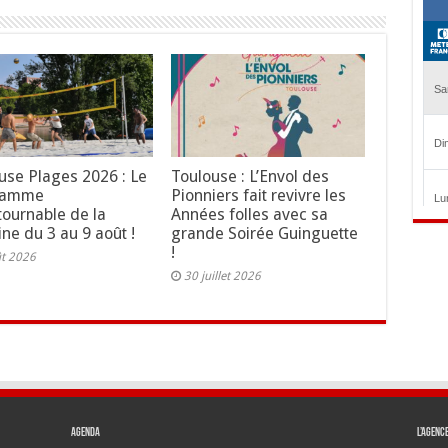
use Plages 2026 : Le
Toulouse : L’Envol des
ramme
Pionniers fait revivre les
tournable de la
Années folles avec sa
ne du 3 au 9 août !
grande Soirée Guinguette
!
ût 2026
30 juillet 2026
Agenda
L’agenc