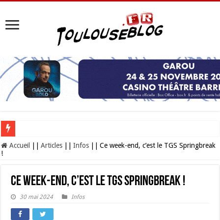
Les Nocturnes de la Cité de l’espace 2026 : l’événement incontournable de l’é
Accueil
||
Articles
||
Infos
||
Ce week-end, c’est le TGS Springbreak
!
Ce week-end, c’est le TGS Springbreak !
30 mai 2024
Infos