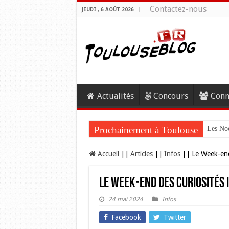
Contactez-nous
JEUDI , 6 AOÛT 2026
Actualités
Concours
Conn
Prochainement à Toulouse
Les Noc
Accueil
||
Articles
||
Infos
||
Le Week-end
Le Week-end des Curiosités i
24 mai 2024
Infos
Facebook
Twitter