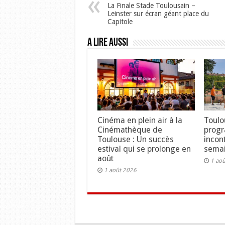
La Finale Stade Toulousain –
Leinster sur écran géant place du
Capitole
A lire aussi
Cinéma en plein air à la
Toulo
Cinémathèque de
prog
Toulouse : Un succès
incon
estival qui se prolonge en
semai
août
1 ao
1 août 2026