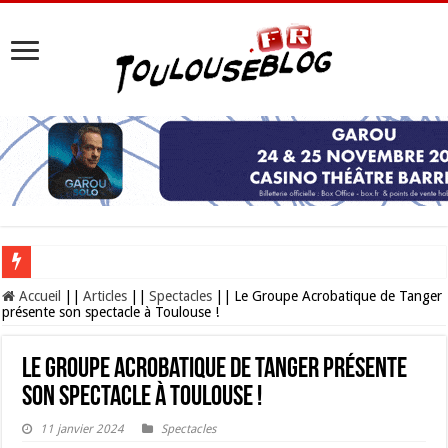
Les Nocturnes de la Cité de l’espace 2026 : l’événement incontournable de l’é
Accueil
||
Articles
||
Spectacles
||
Le Groupe Acrobatique de Tanger
présente son spectacle à Toulouse !
Le Groupe Acrobatique de Tanger présente
son spectacle à Toulouse !
11 janvier 2024
Spectacles