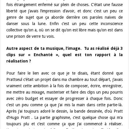
fois étrangement enfermé sur plein de choses. C’était une fausse
liberté que j’avais l’impression d’avoir, et donc c’est un peu ce
genre de sujet que ça aborde derrière ces paroles naïves de
danser sous la lune. Enfin c’est un peu cette inconscience
collective qu’on a, où on se dit qu’on est libre mais qu’on est dans
une prison de verre tu vois.
Autre aspect de ta musique, l’image. Tu as réalisé déjà 3
clips sur « Enchanté », quel est ton rapport à la
réalisation ?
Pour faire le lien avec ce que je te disais, étant donné que
Prattseul c’était un projet dans ma chambre au tout départ, j’avais
vraiment cette ambition à la fois de composer, écrire, enregistrer,
me mettre au mixage, masteriser et faire des clips un peu pourris
avec zéro budget et essayer de progresser à chaque fois. Donc
c’est un peu comme ça que j’ai mis la main dans cette partie-là.
Après j’ai toujours adoré le dessin, la bande dessinée, d’où Pratt
d’Hugo Pratt . La partie graphisme, c’est quelque chose qui m’a
toujours plu et c’est comme ça que j’ai commencé à réaliser.