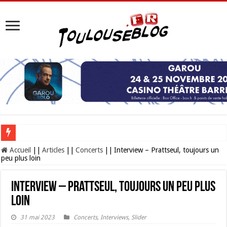
Les Nocturnes de la Cité de l’espace 2026 : l’événement incontournable de l’é
Accueil
||
Articles
||
Concerts
||
Interview – Prattseul, toujours un
peu plus loin
Interview – Prattseul, toujours un peu plus
loin
31 mai 2023
Concerts
,
Interviews
,
Slider