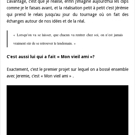
L’avantage, c’est que je réalise, enfin j’imagine aujourd’hui les clips
comme je le faisais avant, et la réalisation petit à petit c’est Jérémie
qui prend le relais jusqu’au jour du tournage où on fait des
échanges autour de nos idées et de la réal.
« Lorsqu’on va se laisser, que chacun va rentrer chez soi, on n’est jamais
vraiment sûr de se retrouver le lendemain. »
C’est aussi lui qui a fait « Mon vieil ami »?
Exactement, c’est le premier projet sur lequel on a bossé ensemble
avec Jeremie, c’est « Mon vieil ami » .