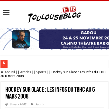
Les Nocturnes de la Cité de l’espace 2026 : l’événement incontournable de l’é
Accueil
||
Articles
||
Sports
||
Hockey sur Glace : Les infos du TBHC
au 6 mars 2008
Hockey sur Glace : Les infos du TBHC au 6
mars 2008
6 mars 2008
Sports