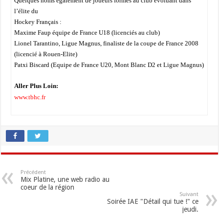
Quelques noms également de joueurs formés au club évoluant dans
l’élite du
Hockey Français :
Maxime Faup équipe de France U18 (licenciés au club)
Lionel Tarantino, Ligue Magnus, finaliste de la coupe de France 2008
(licencié à Rouen-Elite)
Patxi Biscard (Equipe de France U20, Mont Blanc D2 et Ligue Magnus)
Aller Plus Loin:
www.tbhc.fr
Précédent
Mix Platine, une web radio au
coeur de la région
Suivant
Soirée IAE "Détail qui tue !" ce
jeudi.