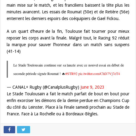
main mise sur le match, et les franciliens baissent la tête plus les
minutes avancent. Les essais de Roumat (50e) et de Retière (56e)
enterrent les derniers espoirs des coéquipiers de Gael Fickou.
A un quart d’heure de la fin, Toulouse fait tourner pour mieux
reposer les corps avant la finale. Malgré tout, le Racing 92 réduit
la marque pour sauver l’honneur dans un match sans suspens
(41-14)
Le Stade Toulousain continue sur sa lancée avec ce nouvel essai en début de
seconde période signée Roumat ! 🔥
#STR92
pic.twitter.com/ChD7Vj7eT4
— CANAL+ Rugby (@CanalplusRugby)
June 9, 2023
Le Stade Toulousain a fait le match parfait de bout en bout pour
enfin exorciser les démons de la demie perdue en Champions Cup
du côté du Leinster. Place à la Finale samedi prochain au Stade de
France. Face à La Rochelle ou à Bordeaux-Bègles.