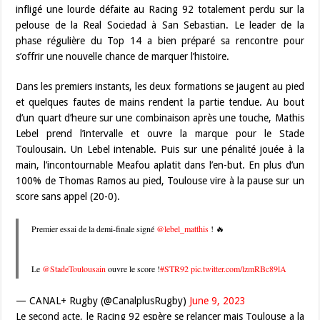
infligé une lourde défaite au Racing 92 totalement perdu sur la
pelouse de la Real Sociedad à San Sebastian. Le leader de la
phase régulière du Top 14 a bien préparé sa rencontre pour
s’offrir une nouvelle chance de marquer l’histoire.
Dans les premiers instants, les deux formations se jaugent au pied
et quelques fautes de mains rendent la partie tendue. Au bout
d’un quart d’heure sur une combinaison après une touche, Mathis
Lebel prend l’intervalle et ouvre la marque pour le Stade
Toulousain. Un Lebel intenable. Puis sur une pénalité jouée à la
main, l’incontournable Meafou aplatit dans l’en-but. En plus d’un
100% de Thomas Ramos au pied, Toulouse vire à la pause sur un
score sans appel (20-0).
Premier essai de la demi-finale signé
@lebel_matthis
! 🔥
Le
@StadeToulousain
ouvre le score !
#STR92
pic.twitter.com/lzmRBc89lA
— CANAL+ Rugby (@CanalplusRugby)
June 9, 2023
Le second acte, le Racing 92 espère se relancer mais Toulouse a la