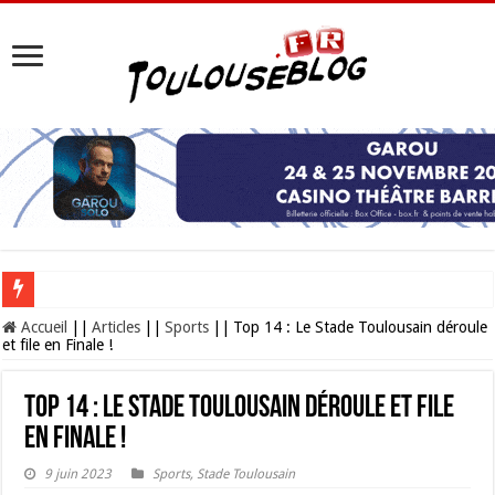
Les Nocturnes de la Cité de l’espace 2026 : l’événement incontournable de l’é
Accueil
||
Articles
||
Sports
||
Top 14 : Le Stade Toulousain déroule
et file en Finale !
Top 14 : Le Stade Toulousain déroule et file
en Finale !
9 juin 2023
Sports
,
Stade Toulousain