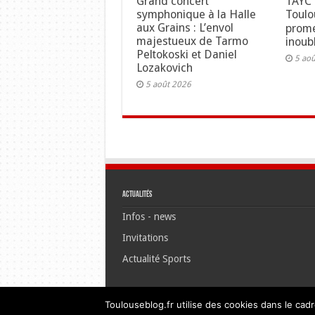
Grand concert
TAYC 
symphonique à la Halle
Toulo
aux Grains : L’envol
prome
majestueux de Tarmo
inoubl
Peltokoski et Daniel
5 ao
Lozakovich
5 août 2026
Actualités
Infos - news
Invitations
Actualité Sports
Toulouseblog.fr utilise des cookies dans le cadr