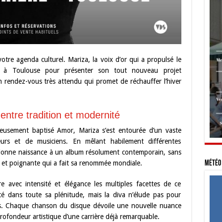
tre agenda culturel. Mariza, la voix d’or qui a propulsé le
le à Toulouse pour présenter son tout nouveau projet
n rendez-vous très attendu qui promet de réchauffer l’hiver
ntre tradition et modernité
ieusement baptisé Amor, Mariza s’est entourée d’un vaste
eurs et de musiciens. En mêlant habilement différentes
e donne naissance à un album résolument contemporain, sans
e et poignante qui a fait sa renommée mondiale.
Météo 
avec intensité et élégance les multiples facettes de ce
té dans toute sa plénitude, mais la diva n’élude pas pour
ions. Chaque chanson du disque dévoile une nouvelle nuance
rofondeur artistique d’une carrière déjà remarquable.