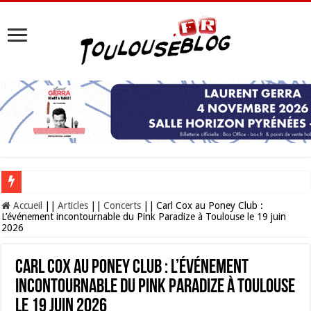
Aprem’ Jeux à la Médiathèque Grand M : vos mercredis après-midi sous le si
Accueil
||
Articles
||
Concerts
||
Carl Cox au Poney Club :
L’événement incontournable du Pink Paradize à Toulouse le 19 juin
2026
Carl Cox au Poney Club : L’événement
incontournable du Pink Paradize à Toulouse
le 19 juin 2026