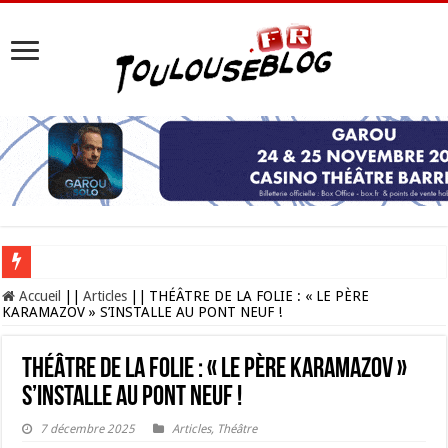
Les Nocturnes de la Cité de l’espace 2026 : l’événement incontournable de l’é
Accueil
||
Articles
||
THÉÂTRE DE LA FOLIE : « LE PÈRE
KARAMAZOV » S’INSTALLE AU PONT NEUF !
THÉÂTRE DE LA FOLIE : « LE PÈRE KARAMAZOV »
S’INSTALLE AU PONT NEUF !
7 décembre 2025
Articles
,
Théâtre