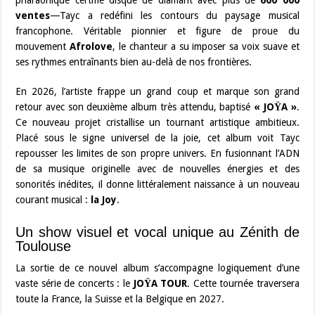
pharaonique certifié disque de diamant avec plus de
600 000
ventes
—Tayc a redéfini les contours du paysage musical
francophone. Véritable pionnier et figure de proue du
mouvement
Afrolove
, le chanteur a su imposer sa voix suave et
ses rythmes entraînants bien au-delà de nos frontières.
En 2026, l’artiste frappe un grand coup et marque son grand
retour avec son deuxième album très attendu, baptisé
« JOŸA »
.
Ce nouveau projet cristallise un tournant artistique ambitieux.
Placé sous le signe universel de la joie, cet album voit Tayc
repousser les limites de son propre univers. En fusionnant l’ADN
de sa musique originelle avec de nouvelles énergies et des
sonorités inédites, il donne littéralement naissance à un nouveau
courant musical :
la Joy
.
Un show visuel et vocal unique au Zénith de
Toulouse
La sortie de ce nouvel album s’accompagne logiquement d’une
vaste série de concerts : le
JOŸA TOUR
. Cette tournée traversera
toute la France, la Suisse et la Belgique en 2027.