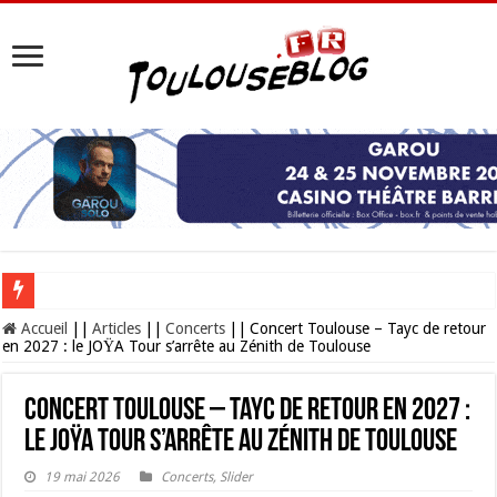
Les Nocturnes de la Cité de l’espace 2026 : l’événement incontournable de l’é
Accueil
||
Articles
||
Concerts
||
Concert Toulouse – Tayc de retour
en 2027 : le JOŸA Tour s’arrête au Zénith de Toulouse
Concert Toulouse – Tayc de retour en 2027 :
le JOŸA Tour s’arrête au Zénith de Toulouse
19 mai 2026
Concerts
,
Slider