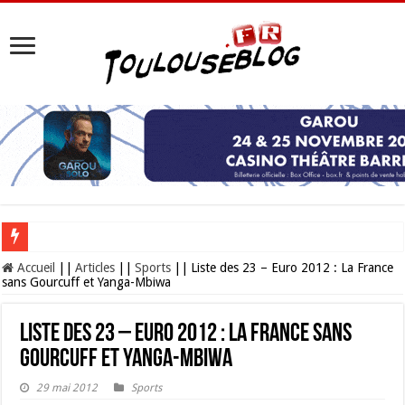
Les Nocturnes de la Cité de l’espace 2026 : l’événement incontournable de l’é
Accueil
||
Articles
||
Sports
||
Liste des 23 – Euro 2012 : La France
sans Gourcuff et Yanga-Mbiwa
Liste des 23 – Euro 2012 : La France sans
Gourcuff et Yanga-Mbiwa
29 mai 2012
Sports