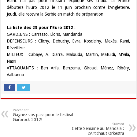
Blanc n'a pas pour l'instant expliqué ses choix. La France
débutera l'Euro 2012 le 11 juin prochain contre l'Angleterre.
Jeudi, elle recevra la Serbie en match de préparation.
La liste des 23 pour l'Euro 2012 :
GARDIENS : Carrasso, Lloris, Mandanda
DEFENSEURS : Clichy, Debuchy, Evra, Koscielny, Mexès, Rami,
Réveillère
MILIEUX : Cabaye, A. Diarra, Malouda, Martin, Matuidi, M'vila,
Nasri
ATTAQUANTS : Ben Arfa, Benzema, Giroud, Ménez, Ribéry,
Valbuena
Précédent
Gagnez vos pass pour le festival
Garorock 2012!
Suivant
Cette Semaine au Mandala :
L’Artichaut Orkestra