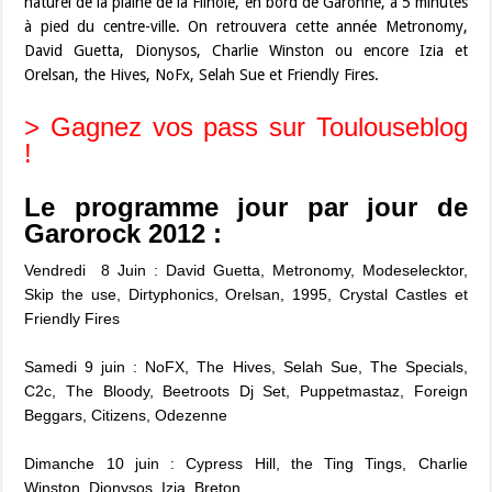
naturel de la plaine de la Filhole, en bord de Garonne, à 5 minutes
à pied du centre-ville. On retrouvera cette année Metronomy,
David Guetta, Dionysos, Charlie Winston ou encore Izia et
Orelsan, the Hives, NoFx, Selah Sue et Friendly Fires.
> Gagnez vos pass sur Toulouseblog
!
Le programme jour par jour de
Garorock 2012 :
Vendredi 8 Juin : David Guetta, Metronomy, Modeselecktor,
Skip the use, Dirtyphonics, Orelsan, 1995, Crystal Castles et
Friendly Fires
Samedi 9 juin : NoFX, The Hives, Selah Sue, The Specials,
C2c, The Bloody, Beetroots Dj Set, Puppetmastaz, Foreign
Beggars, Citizens, Odezenne
Dimanche 10 juin : Cypress Hill, the Ting Tings, Charlie
Winston, Dionysos, Izia, Breton