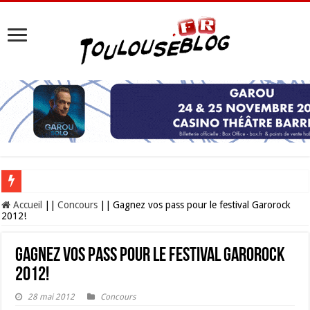
Les Nocturnes de la Cité de l’espace 2026 : l’événement incontournable de l’é
Accueil
||
Concours
||
Gagnez vos pass pour le festival Garorock
2012!
Gagnez vos pass pour le festival Garorock
2012!
28 mai 2012
Concours