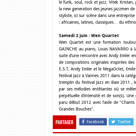
le funk, soul, rock et jazz. Vitek Kristan
la new generation des jeunes jazzmen de s
styliste, ici sur scène dans une entrepris
: africaines, latines, classiques… du ethno
Samedi 2 juin : Wen Quartet
Wen Quartet est une formation toulo
GAINCHE au piano, Louis NAVARRO à la 
suite d’une rencontre avec Andy Emler en
de compositions originales inspirées des
E.S.T, Andy Emler et le MegaOctet, Emile
festival Jazz à Vannes 2011 dans la catég
tremplin du festival Jazz en Baie 2011 , 
par ses mélodies entêtantes où se mêle
perpétuelle d’intensité et de son(s). Un
paru début 2012 avec l’aide de "Chants 
Grandes Bouches".
Facebook
Twitter
Partager