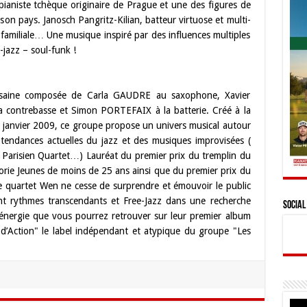
, pianiste tchèque originaire de Prague et une des figures de
on pays. Janosch Pangritz-Kilian, batteur virtuose et multi-
e familiale… Une musique inspiré par des influences multiples
-jazz – soul-funk !
usaine composée de Carla GAUDRE au saxophone, Xavier
contrebasse et Simon PORTEFAIX à la batterie. Créé à la
 janvier 2009, ce groupe propose un univers musical autour
 tendances actuelles du jazz et des musiques improvisées (
 Parisien Quartet…) Lauréat du premier prix du tremplin du
orie Jeunes de moins de 25 ans ainsi que du premier prix du
le quartet Wen ne cesse de surprendre et émouvoir le public
nt rythmes transcendants et Free-Jazz dans une recherche
Social
e énergie que vous pourrez retrouver sur leur premier album
d’Action" le label indépendant et atypique du groupe "Les