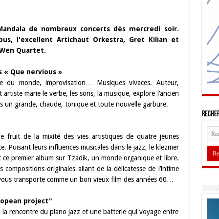
andala de nombreux concerts dès mercredi soir.
s, l'excellent Artichaut Orkestra, Gret Kilian et
 Wen Quartet.
s « Que nervious »
ue du monde, improvisation… Musiques vivaces. Auteur,
artiste marie le verbe, les sons, la musique, explore l’ancien
s un grande, chaude, tonique et toute nouvelle garbure.
Recher
e fruit de la mixité des vies artistiques de quatre jeunes
. Puisant leurs influences musicales dans le jazz, le klezmer
ec ce premier album sur Tzadik, un monde organique et libre.
ompositions originales allant de la délicatesse de l’intime
us vous transporte comme un bon vieux film des années 60…
fropean project"
 à la rencontre du piano jazz et une batterie qui voyage entre