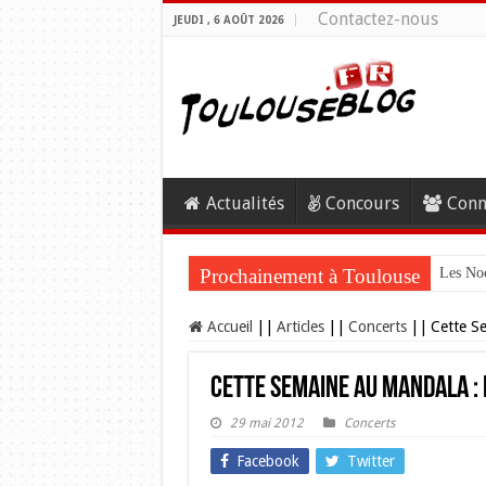
Contactez-nous
JEUDI , 6 AOÛT 2026
Actualités
Concours
Conn
Prochainement à Toulouse
Les Noc
Accueil
||
Articles
||
Concerts
||
Cette Se
Cette Semaine au Mandala : 
29 mai 2012
Concerts
Facebook
Twitter