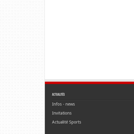
Actualités
Infos - news
Invitations
Actualité Sports