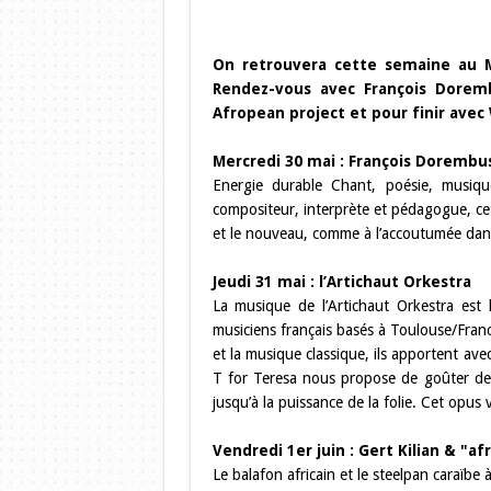
On retrouvera cette semaine au M
Rendez-vous avec François Dorembu
Afropean project et pour finir avec
Mercredi 30 mai : François Dorembu
Energie durable Chant, poésie, musiq
compositeur, interprète et pédagogue, cet 
et le nouveau, comme à l’accoutumée dan
Jeudi 31 mai : l’Artichaut Orkestra
La musique de l’Artichaut Orkestra est l
musiciens français basés à Toulouse/France
et la musique classique, ils apportent av
T for Teresa nous propose de goûter des c
jusqu’à la puissance de la folie. Cet op
Vendredi 1er juin : Gert Kilian & "a
Le balafon africain et le steelpan caraïbe