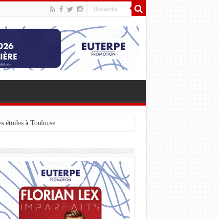
s étoiles à Toulouse