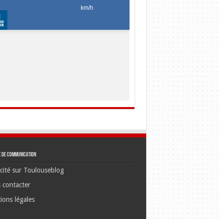
e de communication
cité sur Toulouseblog
 contacter
ions légales