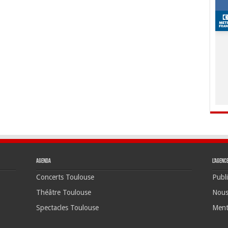
Agenda
L’agenc
Concerts Toulouse
Publi
Théâtre Toulouse
Nous
Spectacles Toulouse
Ment