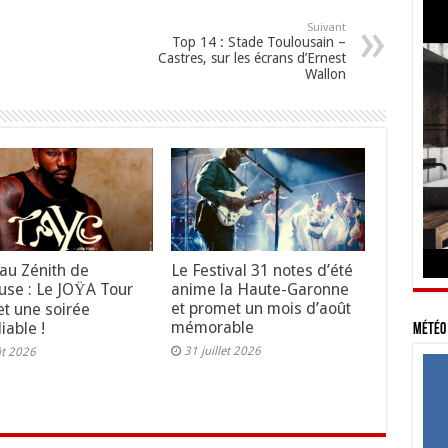
Suivant
Top 14 : Stade Toulousain –
Castres, sur les écrans d’Ernest
Wallon
au Zénith de
Le Festival 31 notes d’été
use : Le JOŸA Tour
anime la Haute-Garonne
et promet un mois d’août
t une soirée
mémorable
iable !
Météo 
31 juillet 2026
ût 2026