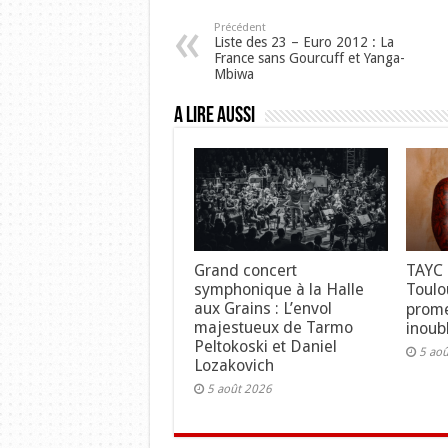
Précédent
Liste des 23 – Euro 2012 : La
France sans Gourcuff et Yanga-
Mbiwa
A lire aussi
Grand concert
TAYC 
symphonique à la Halle
Toulo
aux Grains : L’envol
prome
majestueux de Tarmo
inoubl
Peltokoski et Daniel
5 ao
Lozakovich
5 août 2026