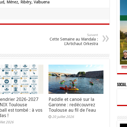
d, Ménez, Ribéry, Valbuena
Suivant
Cette Semaine au Mandala :
L’Artichaut Orkestra
Social
lendrier 2026-2027
Paddle et canoë sur la
NIX Toulouse
Garonne : redécouvrez
all est tombé : à vos
Toulouse au fil de l’eau
as !
20 juillet 2026
illet 2026