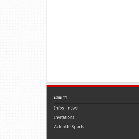
Actualités
Infos - news
Invitations
Actualité Sports