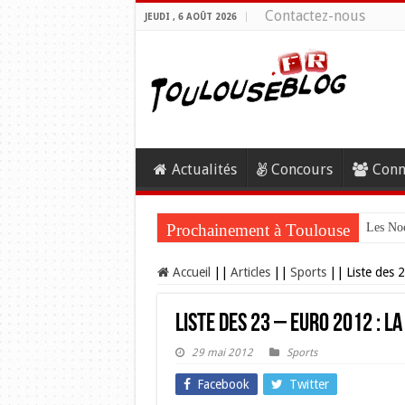
Contactez-nous
JEUDI , 6 AOÛT 2026
Actualités
Concours
Conn
Prochainement à Toulouse
Les Noc
Accueil
||
Articles
||
Sports
||
Liste des 
Liste des 23 – Euro 2012 : 
29 mai 2012
Sports
Facebook
Twitter