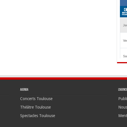
Agenda
L’agenc
Concerts Toulouse
Publi
Théâtre Toulouse
Nous
Spectacles Toulouse
Ment