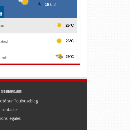
e de communication
cité sur Toulouseblog
 contacter
ions légales