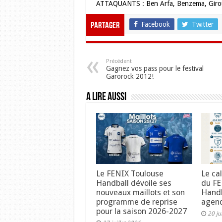
ATTAQUANTS : Ben Arfa, Benzema, Girou
Facebook
Twitter
Partager
Précédent
Gagnez vos pass pour le festival
Garorock 2012!
A lire aussi
Le FENIX Toulouse
Le ca
Handball dévoile ses
du FE
nouveaux maillots et son
Handb
programme de reprise
agend
pour la saison 2026-2027
20 ju