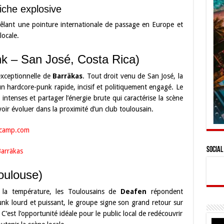
iche explosive
êlant une pointure internationale de passage en Europe et
locale.
k – San José, Costa Rica)
 exceptionnelle de
Barräkas
. Tout droit venu de San José, la
 un hardcore-punk rapide, incisif et politiquement engagé. Le
ntenses et partager l’énergie brute qui caractérise la scène
oir évoluer dans la proximité d’un club toulousain.
dcamp.com
Social
arräkas
oulouse)
r la température, les Toulousains de
Deafen
répondent
unk lourd et puissant, le groupe signe son grand retour sur
’est l’opportunité idéale pour le public local de redécouvrir