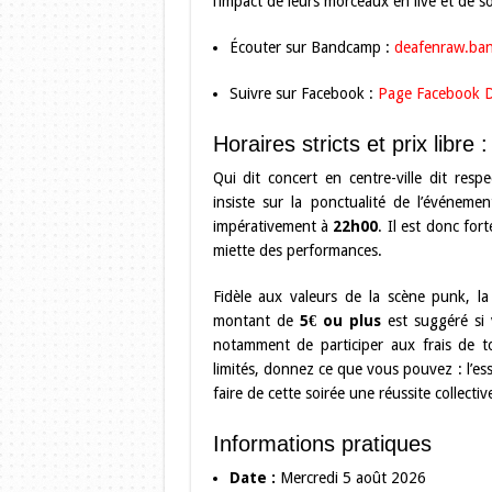
l’impact de leurs morceaux en live et de so
Écouter sur Bandcamp :
deafenraw.ba
Suivre sur Facebook :
Page Facebook 
Horaires stricts et prix libre 
Qui dit concert en centre-ville dit resp
insiste sur la ponctualité de l’événeme
impérativement à
22h00
. Il est donc for
miette des performances.
Fidèle aux valeurs de la scène punk, la 
montant de
5€ ou plus
est suggéré si v
notamment de participer aux frais de t
limités, donnez ce que vous pouvez : l’esse
faire de cette soirée une réussite collectiv
Informations pratiques
Date :
Mercredi 5 août 2026