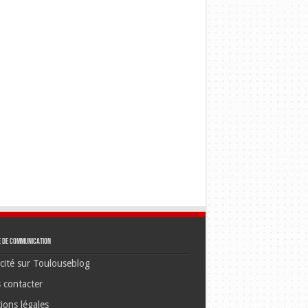
e de communication
cité sur Toulouseblog
 contacter
ions légales