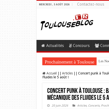
Contactez-nous
MERCREDI , 5 AOÛT 2026
Actualités
Concours
Conn
Prochainement à Toulouse
Les Noc
Accueil
||
Articles
||
Concert punk à Toul
Fluides le 5 août !
Concert punk à Toulouse : 
Mécanique des Fluides le 5 a
20 juin 2026
Articles
,
Concerts
,
Proch