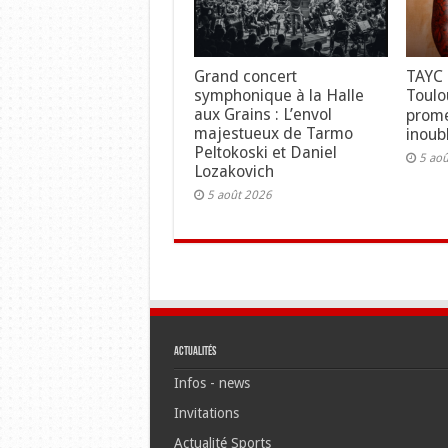
Grand concert
TAYC 
symphonique à la Halle
Toulo
aux Grains : L’envol
prome
majestueux de Tarmo
inoubl
Peltokoski et Daniel
5 ao
Lozakovich
5 août 2026
Actualités
Infos - news
Invitations
Actualité Sports