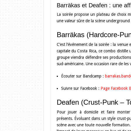
Barräkas et Deafen : une aff
La soirée propose un plateau de choix m
une valeur sûre de la scène underground 
Barräkas (Hardcore-Pun
C’est l’événement de la soirée : la venue
capitale du Costa Rica, ce combo distille
groupe viendra défendre ses productions i
sud-américaine. Une occasion rare de les v
Écouter sur Bandcamp :
barrakas.ban
Suivre sur Facebook :
Page Facebook B
Deafen (Crust-Punk – T
Pour jouer à domicile et faire monte
présents. Évoluant dans un style crust-p
scène avec une toute nouvelle formation. C