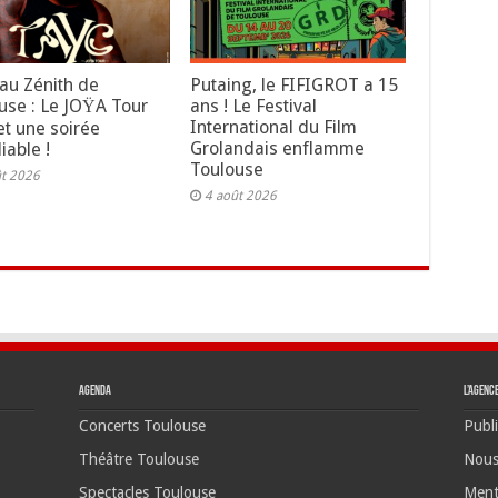
au Zénith de
Putaing, le FIFIGROT a 15
use : Le JOŸA Tour
ans ! Le Festival
International du Film
t une soirée
Grolandais enflamme
iable !
Toulouse
ût 2026
4 août 2026
Agenda
L’agenc
Concerts Toulouse
Publi
Théâtre Toulouse
Nous
Spectacles Toulouse
Ment