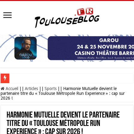
Les Nocturnes de la Cité de l’espace 2026 : l’événement incontournable de l’é
Accueil
||
Articles
||
Sports
||
Harmonie Mutuelle devient le
partenaire titre du « Toulouse Métropole Run Experience » : cap sur
2026 !
Harmonie Mutuelle devient le partenaire
titre du « Toulouse Métropole Run
Experience » : cap sur 2026 !