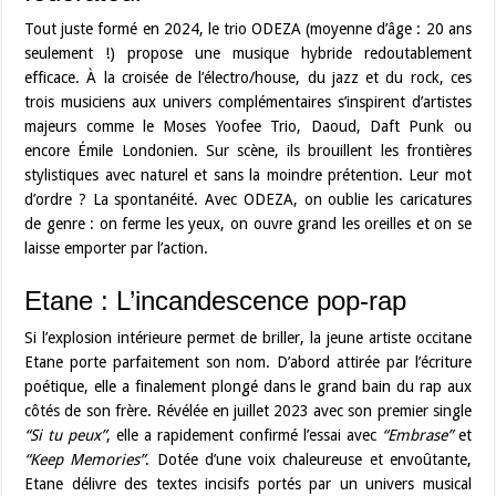
Tout juste formé en 2024, le trio ODEZA (moyenne d’âge : 20 ans
seulement !) propose une musique hybride redoutablement
efficace. À la croisée de l’électro/house, du jazz et du rock, ces
trois musiciens aux univers complémentaires s’inspirent d’artistes
majeurs comme le Moses Yoofee Trio, Daoud, Daft Punk ou
encore Émile Londonien. Sur scène, ils brouillent les frontières
stylistiques avec naturel et sans la moindre prétention. Leur mot
d’ordre ? La spontanéité. Avec ODEZA, on oublie les caricatures
de genre : on ferme les yeux, on ouvre grand les oreilles et on se
laisse emporter par l’action.
Etane : L’incandescence pop-rap
Si l’explosion intérieure permet de briller, la jeune artiste occitane
Etane porte parfaitement son nom. D’abord attirée par l’écriture
poétique, elle a finalement plongé dans le grand bain du rap aux
côtés de son frère. Révélée en juillet 2023 avec son premier single
“Si tu peux”
, elle a rapidement confirmé l’essai avec
“Embrase”
et
“Keep Memories”
. Dotée d’une voix chaleureuse et envoûtante,
Etane délivre des textes incisifs portés par un univers musical