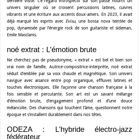
dernière visite. Ce regard introspectif sur son passé nourrit un
univers singulier où se croisent percussions latines, cuivres
vibrants et une écriture aux accents doux-amers. En 2023, il avait
déjà marqué les esprits avec
Evisu
, une bossa nova teintée de
pop, dynamisée par l’énergie rock de son guitariste et sideman,
Emile Masclanis.
noé extrat : L’émotion brute
Ne cherchez pas de pseudonyme, « extrat » est bel et bien son
vrai nom de famille. Autrice-compositrice-interprète, noé extrat
séduit d’emblée par sa voix chaude et magnétique. Son univers
navigue avec aisance entre pop organique, effluves latines et
touches électroniques. Elle façonne une chanson française à la
fois sensible et percutante. Son art est un savant mélange
d’émotion brute, d’engagement profond et d’une douce
mélancolie. Des chansons qui touchent l’âme, questionnent notre
époque et s’installent durablement dans nos têtes.
ODEZA : L’hybride électro-jazz
fédérateur