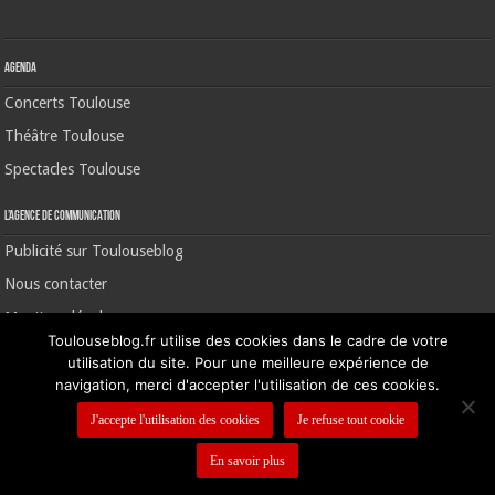
Agenda
Concerts Toulouse
Théâtre Toulouse
Spectacles Toulouse
L’agence de communication
Publicité sur Toulouseblog
Nous contacter
Mentions légales
Toulouseblog.fr utilise des cookies dans le cadre de votre
utilisation du site. Pour une meilleure expérience de
navigation, merci d'accepter l'utilisation de ces cookies.
©2006-2026 Toulouse Blog | CNIL N° 1391640
J'accepte l'utilisation des cookies
Je refuse tout cookie
En savoir plus
Nous contacter
-
Mentions légales