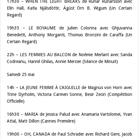
17h30 – WHEN THE LIGHT BREAKS de Rúnar Rúnarsson avec
Elín Hall, Katla Njálsdóttir, Ágúst Örn B. Wigum (Un Certain
Regard)
19h35 – LE ROYAUME de Julien Colonna avec Ghjuvanna
Benedetti, Anthony Morganti, Thomas Bronzini de Caraffa (Un
Certain Regard)
22h – LES FEMMES AU BALCON de Noémie Merlant avec Sanda
Codreanu, Hannil Ghilas, Annie Mercier (Séance de Minuit)
Samedi 25 mai
14h – LA JEUNE FEMME À L’AIGUILLE de Magnus von Horn avec
Trine Dyrholm, Victoria Carmen Sonne, Besir Zeciri (Compétition
Officielle)
16h30 – MARIA de Jessica Palud avec Anamaria Vartolomei, Yvan
Attal, Matt Dillon (Cannes Première)
19h00 – OH, CANADA de Paul Schrader avec Richard Gere, Jacob