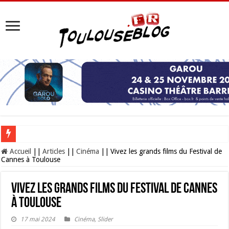
Les Nocturnes de la Cité de l’espace 2026 : l’événement incontournable de l’é
Accueil
||
Articles
||
Cinéma
||
Vivez les grands films du Festival de
Cannes à Toulouse
Vivez les grands films du Festival de Cannes
à Toulouse
17 mai 2024
Cinéma
,
Slider