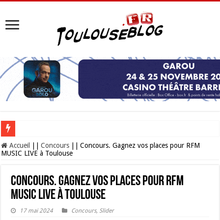
Les Nocturnes de la Cité de l’espace 2026 : l’événement incontournable de l’é
Accueil
||
Concours
||
Concours. Gagnez vos places pour RFM
MUSIC LIVE à Toulouse
Concours. Gagnez vos places pour RFM
MUSIC LIVE à Toulouse
17 mai 2024
Concours
,
Slider