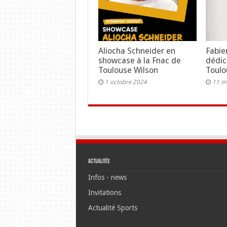
Aliocha Schneider en
Fabie
showcase à la Fnac de
dédic
Toulouse Wilson
Toulo
1 octobre 2024
11 m
Actualités
Infos - news
Invitations
Actualité Sports