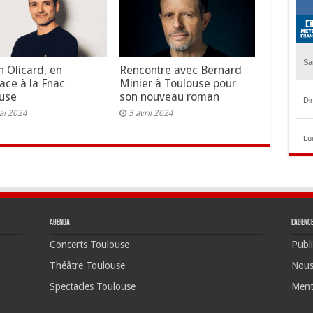
n Olicard, en
Rencontre avec Bernard
ace à la Fnac
Minier à Toulouse pour
use
son nouveau roman
ai 2024
5 avril 2024
Agenda
L’agenc
Concerts Toulouse
Publi
Théâtre Toulouse
Nous
Spectacles Toulouse
Ment