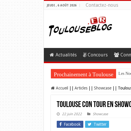
Contactez-nous
JEUDI , 6 AOÛT 2026
Actualités
Concours
Conn
Prochainement à Toulouse
Les Noc
Accueil
||
Articles
||
Showcase
||
Toulou
Toulouse Con Tour en showc
22 juin 2022
Showcase
Facebook
Twitter