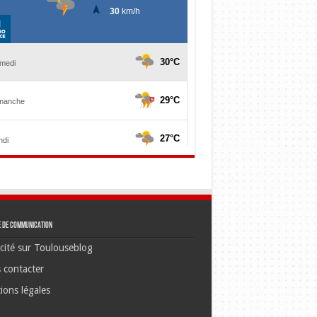
e de communication
cité sur Toulouseblog
 contacter
ions légales