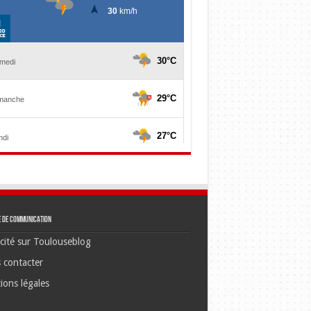
e de communication
cité sur Toulouseblog
 contacter
ions légales