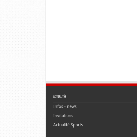
Actualités
Infos - news
Invitations
Actualité Sports