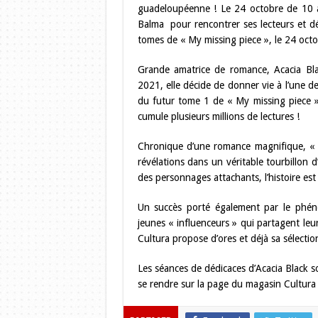
guadeloupéenne ! Le 24 octobre de 10 à
Balma pour rencontrer ses lecteurs et déd
tomes de « My missing piece », le 24 octo
Grande amatrice de romance, Acacia Bla
2021, elle décide de donner vie à l’une d
du futur tome 1 de « My missing piece »
cumule plusieurs millions de lectures !
Chronique d’une romance magnifique, « 
révélations dans un véritable tourbillon 
des personnages attachants, l’histoire es
Un succès porté également par le phé
jeunes « influenceurs » qui partagent leu
Cultura propose d’ores et déjà sa sélecti
Les séances de dédicaces d’Acacia Black so
se rendre sur la page du magasin Cultura