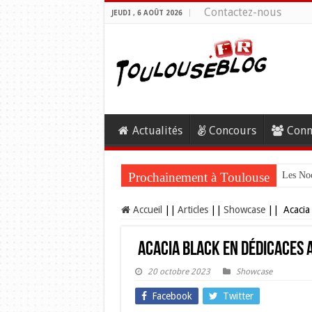
Contactez-nous
JEUDI , 6 AOÛT 2026
Actualités
Concours
Conn
Prochainement à Toulouse
Les Noc
Accueil
||
Articles
||
Showcase
||
Acacia 
Acacia Black en dédicaces 
20 octobre 2023
Showcase
Facebook
Twitter