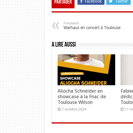
Facebook
Twitter
Partager
Précédent
Warhaus en concert à Toulouse
A lire aussi
Aliocha Schneider en
Fabie
showcase à la Fnac de
dédic
Toulouse Wilson
Toulo
1 octobre 2024
11 m