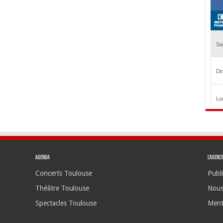
Agenda
L’agenc
Concerts Toulouse
Publi
Théâtre Toulouse
Nous
Spectacles Toulouse
Ment