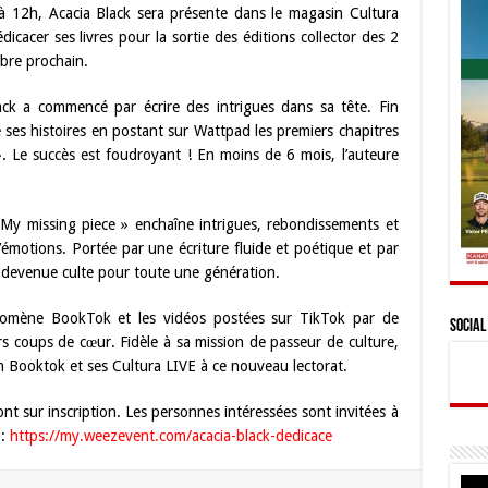
 12h, Acacia Black sera présente dans le magasin Cultura
icacer ses livres pour la sortie des éditions collector des 2
bre prochain.
ck a commencé par écrire des intrigues dans sa tête. Fin
e ses histoires en postant sur Wattpad les premiers chapitres
. Le succès est foudroyant ! En moins de 6 mois, l’auteure
My missing piece » enchaîne intrigues, rebondissements et
d’émotions. Portée par une écriture fluide et poétique et par
t devenue culte pour toute une génération.
nomène BookTok et les vidéos postées sur TikTok par de
Social
rs coups de cœur. Fidèle à sa mission de passeur de culture,
on Booktok et ses Cultura LIVE à ce nouveau lectorat.
nt sur inscription. Les personnes intéressées sont invitées à
 :
https://my.weezevent.com/acacia-black-dedicace