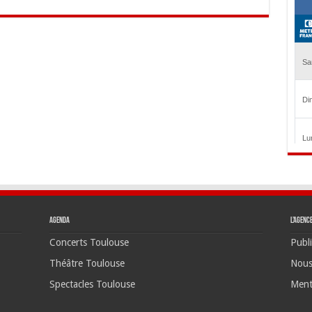
Agenda
L’agenc
Concerts Toulouse
Publi
Théâtre Toulouse
Nous
Spectacles Toulouse
Ment