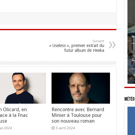
Suivant
« Useless », premier extrait du
futur album de Heeka
Météo 
n Olicard, en
Rencontre avec Bernard
ace à la Fnac
Minier à Toulouse pour
use
son nouveau roman
ai 2024
5 avril 2024