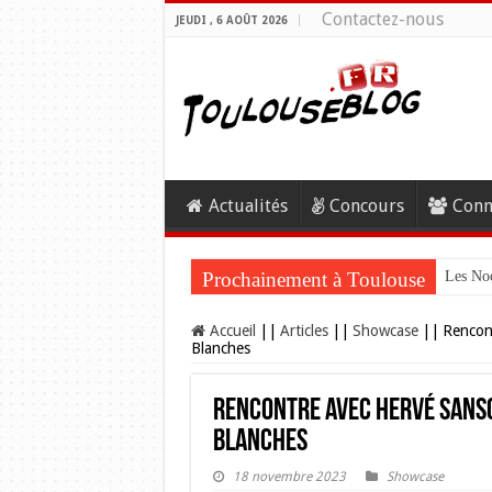
Contactez-nous
JEUDI , 6 AOÛT 2026
Actualités
Concours
Conn
Prochainement à Toulouse
Les Noc
Accueil
||
Articles
||
Showcase
||
Rencont
Blanches
Rencontre avec Hervé Sanso
Blanches
18 novembre 2023
Showcase