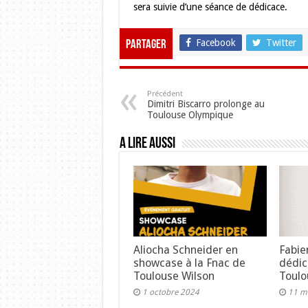
sera suivie d’une séance de dédicace.
Facebook
Twitter
Partager
Précédent
Dimitri Biscarro prolonge au
Toulouse Olympique
A lire aussi
Aliocha Schneider en
Fabie
showcase à la Fnac de
dédic
Toulouse Wilson
Toulo
1 octobre 2024
11 m