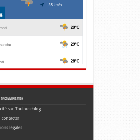
e de communication
cité sur Toulouseblog
 contacter
ions légales