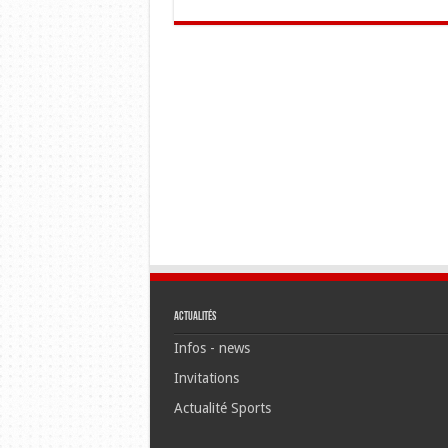
Actualités
Infos - news
Invitations
Actualité Sports