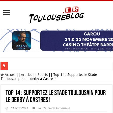
Les Nocturnes de la Cité de l’espace 2026 : l’événement incontournable de l’é
Accueil
||
Articles
||
Sports
||
Top 14 : Supportez le Stade
Toulousain pour le derby à Castres !
Top 14 : Supportez le Stade Toulousain pour
le derby à Castres !
13 avril 2021
Sports
,
Stade Toulousain