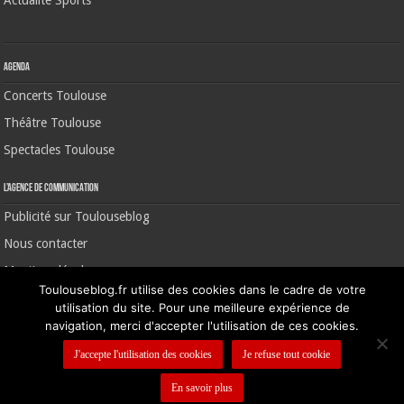
Agenda
Concerts Toulouse
Théâtre Toulouse
Spectacles Toulouse
L’agence de communication
Publicité sur Toulouseblog
Nous contacter
Mentions légales
Toulouseblog.fr utilise des cookies dans le cadre de votre
utilisation du site. Pour une meilleure expérience de
navigation, merci d'accepter l'utilisation de ces cookies.
©2006-2026 Toulouse Blog | CNIL N° 1391640
J'accepte l'utilisation des cookies
Je refuse tout cookie
En savoir plus
Nous contacter
-
Mentions légales