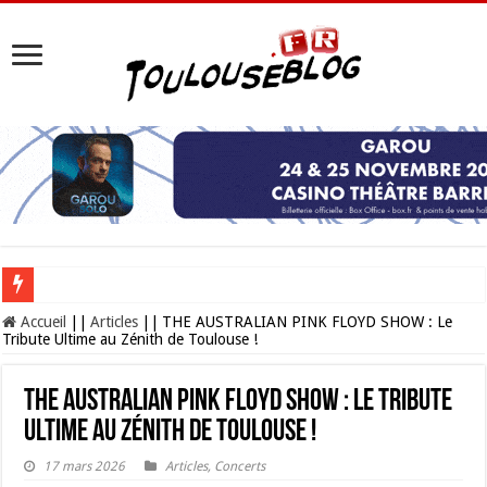
Les Nocturnes de la Cité de l’espace 2026 : l’événement incontournable de l’é
Accueil
||
Articles
||
THE AUSTRALIAN PINK FLOYD SHOW : Le
Tribute Ultime au Zénith de Toulouse !
THE AUSTRALIAN PINK FLOYD SHOW : Le Tribute
Ultime au Zénith de Toulouse !
17 mars 2026
Articles
,
Concerts