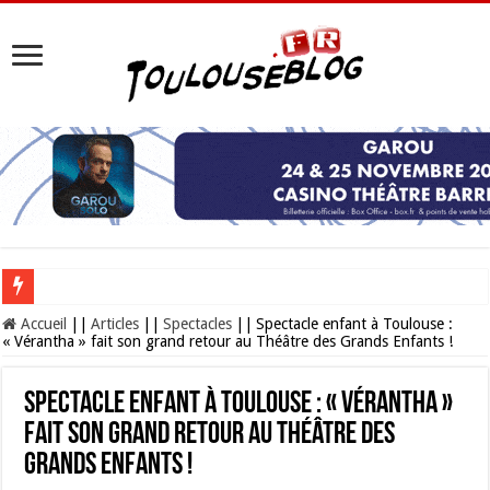
Les Nocturnes de la Cité de l’espace 2026 : l’événement incontournable de l’é
Accueil
||
Articles
||
Spectacles
||
Spectacle enfant à Toulouse :
« Vérantha » fait son grand retour au Théâtre des Grands Enfants !
Spectacle enfant à Toulouse : « Vérantha »
fait son grand retour au Théâtre des
Grands Enfants !