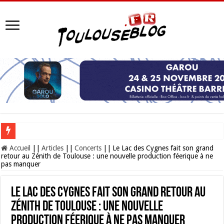
Les Nocturnes de la Cité de l’espace 2026 : l’événement incontournable de l’é
Accueil
||
Articles
||
Concerts
||
Le Lac des Cygnes fait son grand
retour au Zénith de Toulouse : une nouvelle production féerique à ne
pas manquer
Le Lac des Cygnes fait son grand retour au
Zénith de Toulouse : une nouvelle
production féerique à ne pas manquer