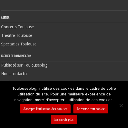
Agenda
Concerts Toulouse
Théâtre Toulouse
Spectacles Toulouse
L’agence de communication
Publicité sur Toulouseblog
Nous contacter
Mentions légales
Toulouseblog.fr utilise des cookies dans le cadre de votre
utilisation du site. Pour une meilleure expérience de
navigation, merci d'accepter l'utilisation de ces cookies.
©2006-2026 Toulouse Blog | CNIL N° 1391640
J'accepte l'utilisation des cookies
Je refuse tout cookie
En savoir plus
Nous contacter
-
Mentions légales