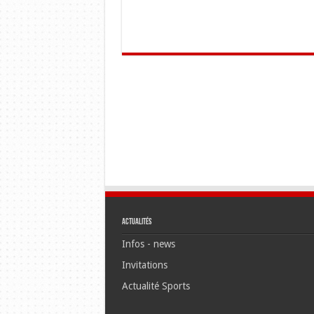
Actualités
Infos - news
Invitations
Actualité Sports