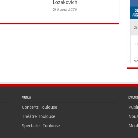
Lozakovich
5 août 2026
Agenda
L’agenc
Concerts Toulouse
Publi
Théâtre Toulouse
Nous
Spectacles Toulouse
Ment