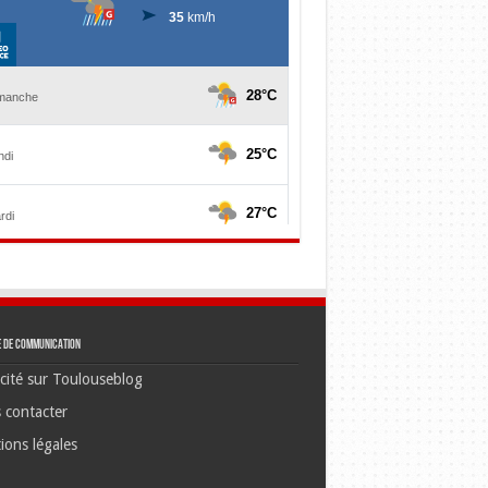
e de communication
cité sur Toulouseblog
 contacter
ions légales