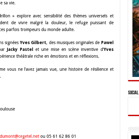
 sa vie.
rillon » explore avec sensibilité des thèmes universels et
rdent de vivre malgré la douleur, le refuge puissant de
lences parfois trompeurs du monde adulte.
ns signées
Yves Gilbert
, des musiques originales de
Pawel
 par
Jacky Pastel
et une mise en scène inventive d’
Yves
érience théâtrale riche en émotions et en réflexions.
e vous ne l’avez jamais vue, une histoire de résilience et
.
Social
Toulouse
.dumont@cegetel.net
ou 05 61 62 86 01