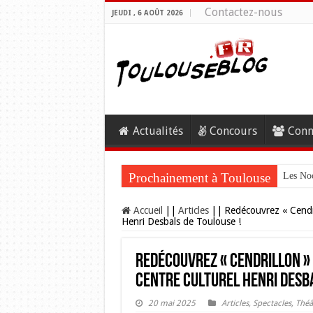
Contactez-nous
JEUDI , 6 AOÛT 2026
Actualités
Concours
Conn
Prochainement à Toulouse
Les Noc
Accueil
||
Articles
||
Redécouvrez « Cendr
Henri Desbals de Toulouse !
Redécouvrez « Cendrillon »
Centre Culturel Henri Desba
20 mai 2025
Articles
,
Spectacles
,
Théâ