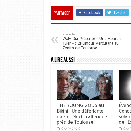
Facebook
Twitter
Partager
Précédent
Waly Dia Présente « Une Heure à
Tuer » : L’Humour Percutant au
Zénith de Toulouse !
A lire aussi
THE YOUNG GODS au
Événe
Bikini : Une déferlante
Concou
rock et électro attendue
solair
près de Toulouse !
de l’E
6 août 2026
6 ao