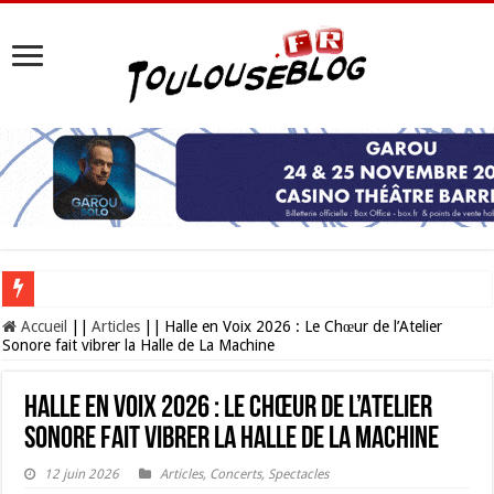
Les Nocturnes de la Cité de l’espace 2026 : l’événement incontournable de l’é
Accueil
||
Articles
||
Halle en Voix 2026 : Le Chœur de l’Atelier
Sonore fait vibrer la Halle de La Machine
Halle en Voix 2026 : Le Chœur de l’Atelier
Sonore fait vibrer la Halle de La Machine
12 juin 2026
Articles
,
Concerts
,
Spectacles