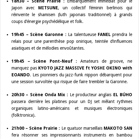
18h30 – Scène Prairie :
Embarquement immédiat pour le
Japon avec
MITSUNE
, un collectif féminin berlinois qui
réinvente le shamisen (luth japonais traditionnel) à grands
coups d’énergie psychédélique et folk.
19h45 – Scène Garonne :
La talentueuse
FANEL
prendra le
relais pour une parenthèse pop onirique, teintée d’influences
asiatiques et de mélodies envoûtantes.
19h45 – Scène Pont-Neuf :
Amateurs de groove, ne
manquez pas
KYOTO JAZZ MASSIVE ft YOSHI OKINO with
EOANDO
. Les pionniers du jazz-funk nippon débarquent pour
une session survoltée qui risque de faire trembler la Garonne.
20h30 – Scène Onda Mix :
Le producteur anglais
EL BÚHO
passera derrière les platines pour un DJ set mêlant rythmes
organiques latino-américains et musiques électroniques
(folktronica).
21h00 – Scène Prairie :
Le quatuor marseillais
MAKOTO SAN
fera résonner ses impressionnants instruments en bambou