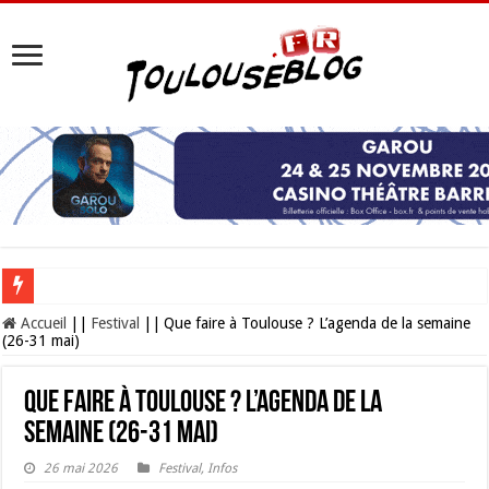
Les Nocturnes de la Cité de l’espace 2026 : l’événement incontournable de l’é
Accueil
||
Festival
||
Que faire à Toulouse ? L’agenda de la semaine
(26-31 mai)
Que faire à Toulouse ? L’agenda de la
semaine (26-31 mai)
26 mai 2026
Festival
,
Infos