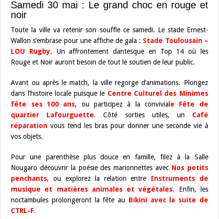
Samedi 30 mai : Le grand choc en rouge et
noir
Toute la ville va retenir son souffle ce samedi. Le stade Ernest-
Wallon s’embrase pour une affiche de gala :
Stade Toulousain –
LOU Rugby
. Un affrontement dantesque en Top 14 où les
Rouge et Noir auront besoin de tout le soutien de leur public.
Avant ou après le match, la ville regorge d’animations. Plongez
dans l’histoire locale puisque le
Centre Culturel des Minimes
fête ses 100 ans
,
ou participez à la convivial
e
Fête de
quartier Lafourguette
. Côté sorties utiles, un
Café
réparation
vous tend les bras pour donner une seconde vie à
vos objets.
Pour une parenthèse plus douce en famille, filez à la Salle
Nougaro découvrir la poésie des marionnettes avec
Nos petits
penchants
, ou explorez la relation entre
Instruments de
musique et matières animales et végétales
.
Enfin, les
noctambules prolongeront la fête au
Bikini avec la suite de
CTRL-F
.