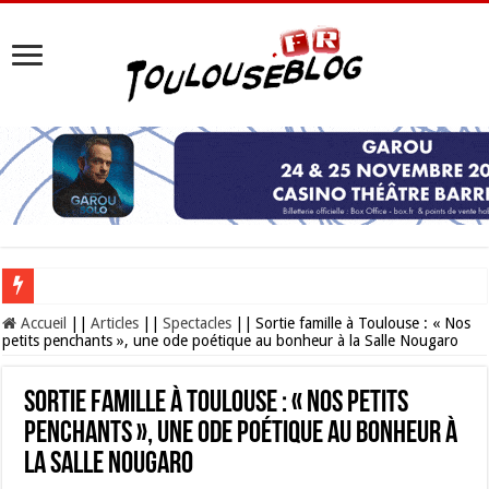
Les Nocturnes de la Cité de l’espace 2026 : l’événement incontournable de l’é
Accueil
||
Articles
||
Spectacles
||
Sortie famille à Toulouse : « Nos
petits penchants », une ode poétique au bonheur à la Salle Nougaro
Sortie famille à Toulouse : « Nos petits
penchants », une ode poétique au bonheur à
la Salle Nougaro