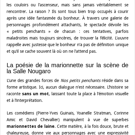
les couloirs ou l’ascenseur, mais sans jamais véritablement se
rencontrer. La raison ? Ils sont tous bien trop occupés à courir
après une idée fantasmée du bonheur. À travers une galerie de
personnages profondément attachants, le spectacle dévoile les
« petits penchants » de chacun : ces tentatives, parfois
maladroites mais toujours sincères, de trouver la félicité. L’œuvre
rappelle avec justesse que le bonheur n’a pas de définition unique
et qu’il se cache souvent là où on ne l’attend pas.
La poésie de la marionnette sur la scène de
la Salle Nougaro
L’une des grandes forces de
Nos petits penchants
réside dans sa
forme artistique. Ici, aucun dialogue n’est nécessaire. L’histoire se
raconte
sans un mot
, laissant toute la place à l’émotion visuelle
et à l’interprétation.
Les comédiens (Pierre-Yves Guinais, Yoanelle Stratman, Corinne
Amic et David Chevallier) manipulent à vue de superbes
marionnettes de laine
. Cette matière, à la fois douce, brute et
chaleureuse, donne vie aux personnages avec une expressivité