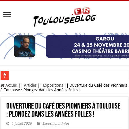
Les Nocturnes de la Cité de l’espace 2026 : l’événement incontournable de l’é
Accueil
||
Articles
||
Expositions
||
Ouverture du Café des Pionniers
à Toulouse : Plongez dans les Années Folles !
Ouverture du Café des Pionniers à Toulouse
: Plongez dans les Années Folles !
1 juillet 2026
Expositions
,
Infos