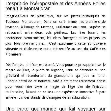
L’esprit de l’Aéropostale et des Années Folles
renaît à Montaudran
Imaginez-vous en plein midi, sur les pistes historiques de
Toulouse Montaudran. Dans un café animé, les pionniers de
l’aviation, à l’image de Mermoz, Guillaumet ou Saint-Exupéry, se
retrouvent entre deux vols périlleux. Les rires fusent, les
discussions s’entremêlent, les idées émergent et les projets les
plus fous prennent vie… C’est exactement cette atmosphère
vibrante et chaleureuse qui a été recréée au sein du
Café des
Pionniers
.
Dès l’entrée, le décor est planté. Vous pourrez presque croiser le
regard de Jules, le pilote de légende, venu se détendre au son
grésillant et réconfortant du gramophone qui joue en fond.
Chaque détail de ce nouveau café a été méticuleusement pensé
pour vous faire vivre la magie de l’âge d’or de l’aviation
toulousaine, faisant de ce lieu une expérience immersive à part
entière, loin des standards classiques de la restauration.
Une carte gourmande qui fait voyager sur