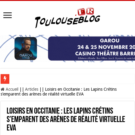
Les Nocturnes de la Cité de l’espace 2026 : l’événement incontournable de l’é
Accueil
||
Articles
||
Loisirs en Occitanie : Les Lapins Crétins
s’emparent des arènes de réalité virtuelle EVA
Loisirs en Occitanie : Les Lapins Crétins
s’emparent des arènes de réalité virtuelle
EVA