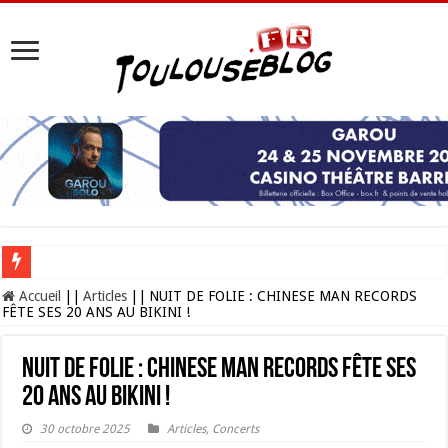
Les Nocturnes de la Cité de l’espace 2026 : l’événement incontournable de l’é
Accueil
||
Articles
||
NUIT DE FOLIE : CHINESE MAN RECORDS
FÊTE SES 20 ANS AU BIKINI !
NUIT DE FOLIE : CHINESE MAN RECORDS FÊTE SES
20 ANS AU BIKINI !
30 octobre 2025
Articles
,
Concerts