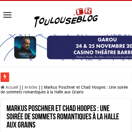
Les Nocturnes de la Cité de l’espace 2026 : l’événement incontournable de l’é
Accueil
||
Articles
||
Markus Poschner et Chad Hoopes : Une soirée
de sommets romantiques à la Halle aux Grains
Markus Poschner et Chad Hoopes : Une
soirée de sommets romantiques à la Halle
aux Grains