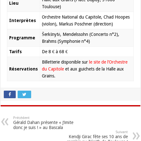
Lieu
Toulouse)
Orchestre National du Capitole, Chad Hoopes
Interprètes
(violon), Markus Poschner (direction)
Šerkšnytė, Mendelssohn (Concerto n°2),
Programme
Brahms (Symphonie n°4)
Tarifs
De 8 € à 68 €
Billetterie disponible sur
le site de l’Orchestre
Réservations
du Capitole
et aux guichets de la Halle aux
Grains.
Précédent
Gérald Dahan présente « J’imite
donc je suis ! » au Bascala
Suivant
Kendji Girac fête ses 10 ans de