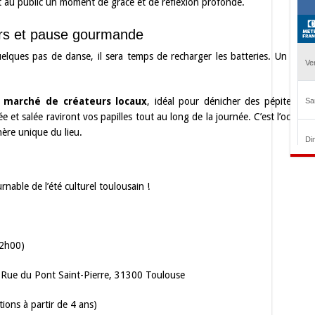
ant au public un moment de grâce et de réflexion profonde.
urs et pause gourmande
uelques pas de danse, il sera temps de recharger les batteries. Un espa
n
marché de créateurs locaux
, idéal pour dénicher des pépites art
 et salée raviront vos papilles tout au long de la journée. C’est l’occasio
hère unique du lieu.
able de l’été culturel toulousain !
22h00)
, Rue du Pont Saint-Pierre, 31300 Toulouse
tions à partir de 4 ans)