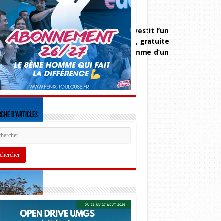
uillet, le magazine culturel Clutch investit l’un
z-vous à vivre une parenthèse enchantée, gratuite
es et gourmandises, découvrez le programme d’un
che d’articles