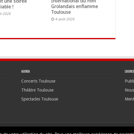
International du Film
t une soirée
Grolandais enflamme
iable !
Toulouse
ût 2026
4 août 2026
Agenda
L’agenc
Concerts Toulouse
Publi
Théâtre Toulouse
Nous
Spectacles Toulouse
Ment
©20