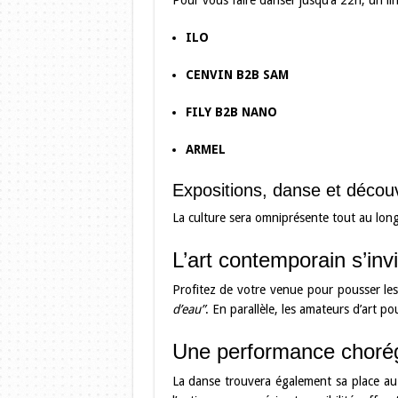
Pour vous faire danser jusqu’à 22h, un li
ILO
CENVIN B2B SAM
FILY B2B NANO
ARMEL
Expositions, danse et découv
La culture sera omniprésente tout au long 
L’art contemporain s’inv
Profitez de votre venue pour pousser les
d’eau”
. En parallèle, les amateurs d’art po
Une performance choré
La danse trouvera également sa place au 