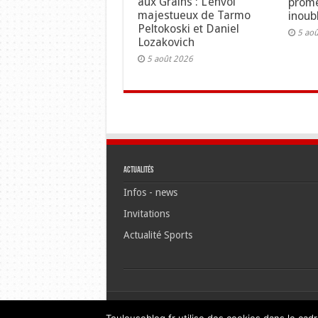
aux Grains : L’envol
prome
majestueux de Tarmo
inoubl
Peltokoski et Daniel
5 ao
Lozakovich
5 août 2026
Actualités
Infos - news
Invitations
Actualité Sports