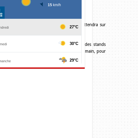
ce entièrement pensé pour la flânerie vous attendra sur
isanales. Côté restauration, une buvette et des stands
n rêvée de s’attabler entre amis, un verre à la main, pour