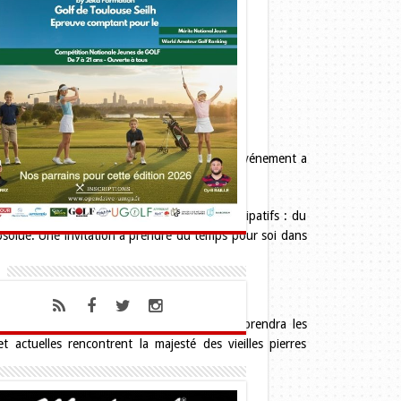
ceptionnel et verdoyant du site de La Grave, l’événement a
relaxation. Au programme des ateliers participatifs : du
bsolue. Une invitation à prendre du temps pour soi dans
e, la programmation
Supplément Groove
prendra les
 actuelles rencontrent la majesté des vieilles pierres