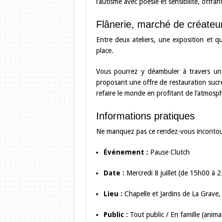
l’autisme avec poésie et sensibilité, offr
Flânerie, marché de créate
Entre deux ateliers, une exposition et q
place.
Vous pourrez y déambuler à travers u
proposant une offre de restauration sucrée
refaire le monde en profitant de l’atmosp
Informations pratiques
Ne manquez pas ce rendez-vous incontourn
Événement :
Pause Clutch
Date :
Mercredi 8 juillet (de 15h00 à 
Lieu :
Chapelle et Jardins de La Grave
Public :
Tout public / En famille (anima