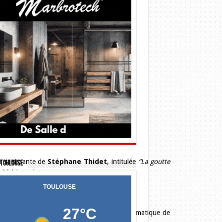
du site de La Grave :
n saisissante de
Stéphane Thidet
, intitulée
“La goutte
Toulouse
dié à la sculpture.
lle
. Sa création
“2 avril 2006”
aborde la thématique de