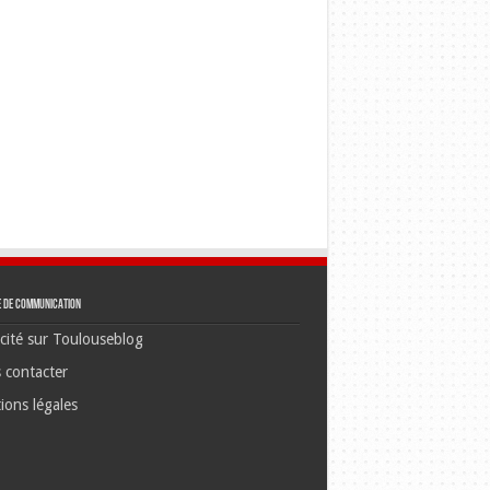
e de communication
cité sur Toulouseblog
 contacter
ions légales