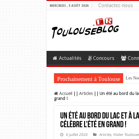
Contactez-nous
MERCREDI , 5 AOÛT 2026
Actualités
Concours
Conn
Prochainement à Toulouse
Les Noc
Accueil
||
Articles
||
Un été au bord du lac
grand !
Un été au bord du lac et à l
célèbre l’été en grand !
6 juillet 2026
Articles
,
Visiter Toulouse