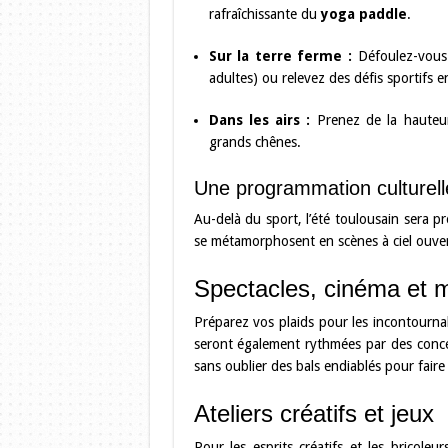
rafraîchissante du
yoga paddle
.
Sur la terre ferme :
Défoulez-vous
adultes) ou relevez des défis sportifs e
Dans les airs :
Prenez de la hauteur 
grands chênes.
Une programmation culturelle
Au-delà du sport, l’été toulousain sera p
se métamorphosent en scènes à ciel ouver
Spectacles, cinéma et 
Préparez vos plaids pour les incontourna
seront également rythmées par des concer
sans oublier des bals endiablés pour faire
Ateliers créatifs et jeux
Pour les esprits créatifs et les bricoleu