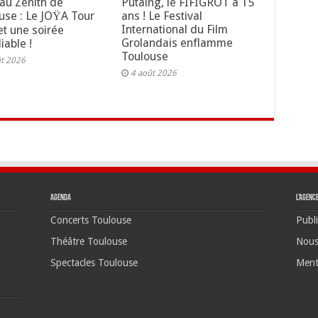
au Zénith de
Putaing, le FIFIGROT a 15
use : Le JOŸA Tour
ans ! Le Festival
International du Film
t une soirée
Grolandais enflamme
iable !
Toulouse
ût 2026
4 août 2026
Agenda
L’agenc
Concerts Toulouse
Publi
Théâtre Toulouse
Nous
Spectacles Toulouse
Ment