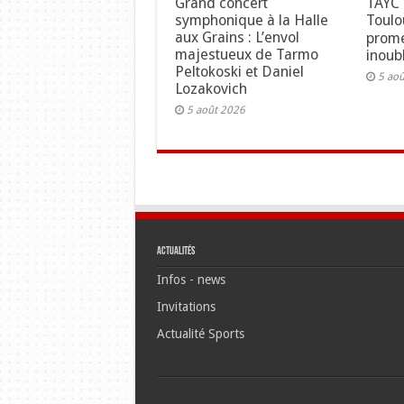
Grand concert
TAYC 
symphonique à la Halle
Toulo
aux Grains : L’envol
prome
majestueux de Tarmo
inoubl
Peltokoski et Daniel
5 ao
Lozakovich
5 août 2026
Actualités
Infos - news
Invitations
Actualité Sports