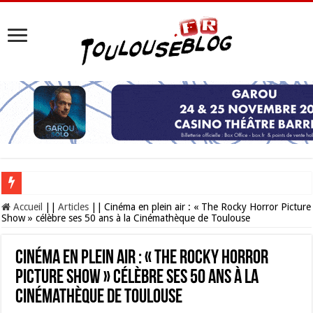
Les Nocturnes de la Cité de l’espace 2026 : l’événement incontournable de l’é
Accueil
||
Articles
||
Cinéma en plein air : « The Rocky Horror Picture
Show » célèbre ses 50 ans à la Cinémathèque de Toulouse
Cinéma en plein air : « The Rocky Horror
Picture Show » célèbre ses 50 ans à la
Cinémathèque de Toulouse