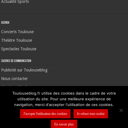
Actualité Sports
Agenda
Concerts Toulouse
Théâtre Toulouse
Spectacles Toulouse
L’agence de communication
Publicité sur Toulouseblog
Nous contacter
Mentions légales
Toulouseblog.fr utilise des cookies dans le cadre de votre
utilisation du site. Pour une meilleure expérience de
navigation, merci d'accepter l'utilisation de ces cookies.
©2006-2026 Toulouse Blog | CNIL N° 1391640
J'accepte l'utilisation des cookies
Je refuse tout cookie
En savoir plus
Nous contacter
-
Mentions légales