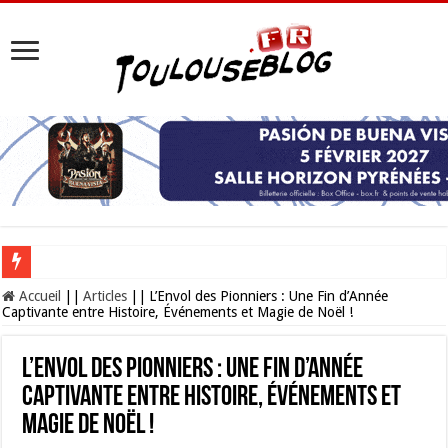
Aprem’ Jeux à la Médiathèque Grand M : vos mercredis après-midi sous le si
Accueil
||
Articles
||
L’Envol des Pionniers : Une Fin d’Année
Captivante entre Histoire, Événements et Magie de Noël !
L’Envol des Pionniers : Une Fin d’Année
Captivante entre Histoire, Événements et
Magie de Noël !