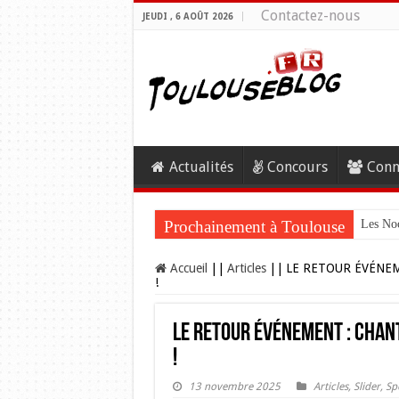
Contactez-nous
JEUDI , 6 AOÛT 2026
Actualités
Concours
Conn
Prochainement à Toulouse
Les Noc
Accueil
||
Articles
||
LE RETOUR ÉVÉNEM
!
LE RETOUR ÉVÉNEMENT : CHAN
!
13 novembre 2025
Articles
,
Slider
,
Sp