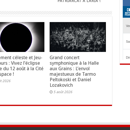
PATRIARCAT À L’ARIA !
ment céleste et Jeu-
Grand concert
rs : Vivez l’éclipse
symphonique à la Halle
e du 12 août à la Cité
aux Grains : L’envol
space !
majestueux de Tarmo
Peltokoski et Daniel
ût 2026
Lozakovich
5 août 2026