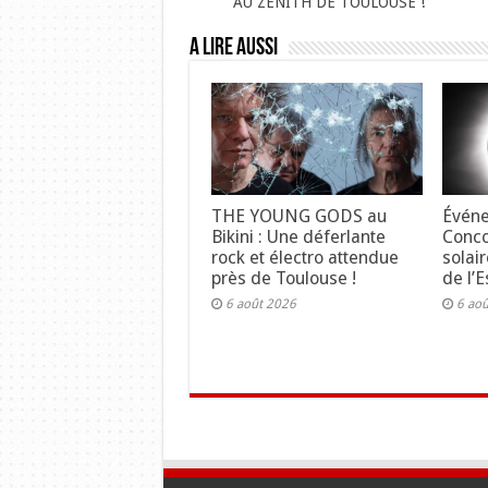
AU ZÉNITH DE TOULOUSE !
A lire aussi
THE YOUNG GODS au
Événe
Bikini : Une déferlante
Concou
rock et électro attendue
solair
près de Toulouse !
de l’E
6 août 2026
6 ao