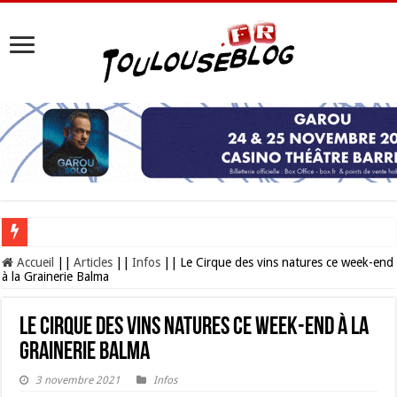
Les Nocturnes de la Cité de l’espace 2026 : l’événement incontournable de l’é
Accueil
||
Articles
||
Infos
||
Le Cirque des vins natures ce week-end
à la Grainerie Balma
Le Cirque des vins natures ce week-end à la
Grainerie Balma
3 novembre 2021
Infos